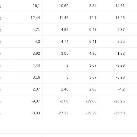
16,1
10,69
8,84
14,61
12,44
11,46
12,7
13,23
4,71
4,82
6,47
2,37
4,3
4,74
6,41
2,25
3,92
3,05
4,85
1,32
4,44
3
3,67
-3,98
3,16
3
3,67
-3,98
2,07
2,46
2,88
-4,2
-9,07
-27,6
-19,88
-26,96
-8,83
-27,32
-19,29
-25,58