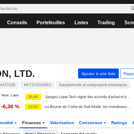
Conseils
Portefeuilles
Listes
Trading
Scr
N, LTD.
Ajouter à une liste
Rapp
A373220
KR7373220003
Equipements et composants électriques
Varia. 1 janv.
06:44
Jiangsu Lopal Tech signe des accords d'achat et de vente avec LG Energy Solution
-6,38 %
03:04
La Bourse de Corée du Sud hésite, les investisseurs évaluent les résultats américains
Société
Finances
Valorisation
Consensus
Ratings