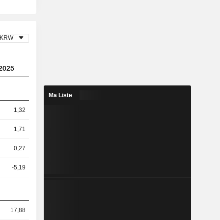
KRW
2025
Ma Liste
1,32
1,71
0,27
-5,19
17,88