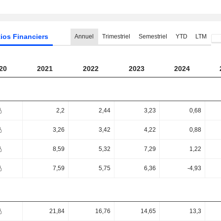
ios Financiers
Annuel
Trimestriel
Semestriel
YTD
LTM
20
2021
2022
2023
2024
2,2
2,44
3,23
0,68
3,26
3,42
4,22
0,88
8,59
5,32
7,29
1,22
7,59
5,75
6,36
-4,93
21,84
16,76
14,65
13,3