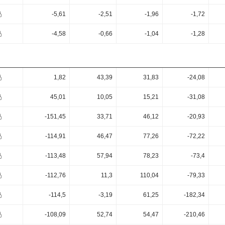
-5,61
-2,51
-1,96
-1,72
-4,58
-0,66
-1,04
-1,28
1,82
43,39
31,83
-24,08
45,01
10,05
15,21
-31,08
-151,45
33,71
46,12
-20,93
-114,91
46,47
77,26
-72,22
-113,48
57,94
78,23
-73,4
-112,76
11,3
110,04
-79,33
-114,5
-3,19
61,25
-182,34
-108,09
52,74
54,47
-210,46