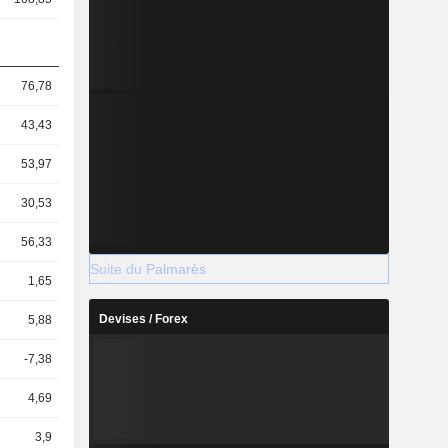
76,78
43,43
53,97
30,53
56,33
Suite du Palmarès
1,65
Devises / Forex
5,88
-7,38
4,69
3,9