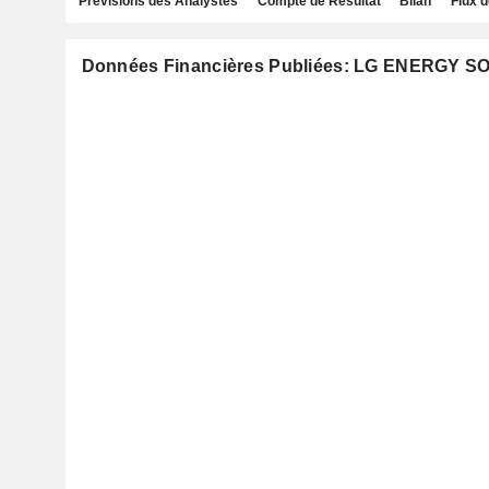
Prévisions des Analystes
Compte de Résultat
Bilan
Flux d
Données Financières Publiées: LG ENERGY S