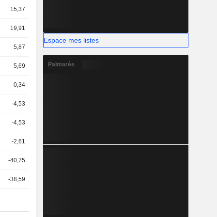
15,37
19,91
Espace mes listes
5,87
Palmarès
5,69
0,34
-4,53
-4,53
-2,61
-40,75
-38,59