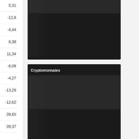
5,31
-12,8
-4,44
6,38
11,34
-6,09
Cryptomonnaies
-4,27
-13,29
-12,62
39,65
39,37