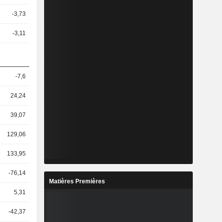
-3,73
-3,11
-7,6
24,24
39,07
129,06
133,95
-76,14
Matières Premières
5,31
-42,37