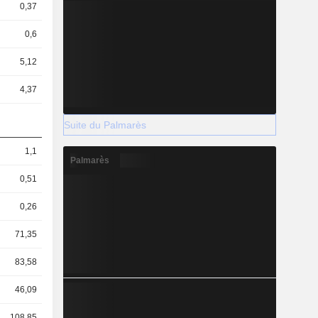
0,37
0,6
5,12
4,37
Suite du Palmarès
1,1
Palmarès
0,51
0,26
71,35
83,58
46,09
108,85