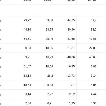
79,72
39,38
44,85
49,7
44,36
28,25
30,96
33,2
54,51
25,46
31,68
41,66
30,33
18,26
21,87
27,83
63,21
46,23
46,36
48,65
11,47
10,68
6,85
1,02
33,13
26,2
13,73
6,14
-18,54
-28,43
-17,7
-15,84
3,14
2,72
2,52
4,44
2,56
0,71
1,35
3,31