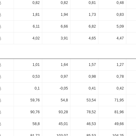
0,82
0,82
0,81
0,48
1,81
1,94
1,73
0,83
6,11
6,66
6,82
5,09
4,02
3,91
4,65
4,47
1,01
1,64
1,57
1,27
0,53
0,97
0,98
0,78
0,1
-0,05
0,41
0,42
59,76
54,8
53,54
71,95
90,76
93,28
78,52
81,96
58,8
45,01
46,53
49,66
91,72
103,07
85,53
104,25