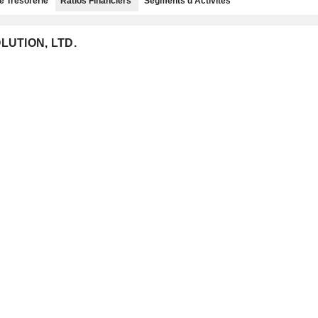
e Trésorerie
Ratios Financiers
Segments d'Activités
OLUTION, LTD.