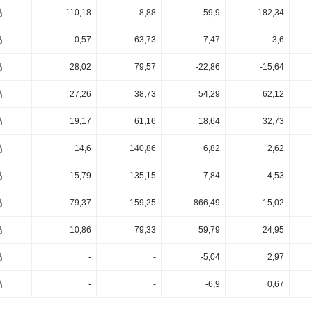
-110,18
8,88
59,9
-182,34
-0,57
63,73
7,47
-3,6
28,02
79,57
-22,86
-15,64
27,26
38,73
54,29
62,12
19,17
61,16
18,64
32,73
14,6
140,86
6,82
2,62
15,79
135,15
7,84
4,53
-79,37
-159,25
-866,49
15,02
10,86
79,33
59,79
24,95
-
-
-5,04
2,97
-
-
-6,9
0,67