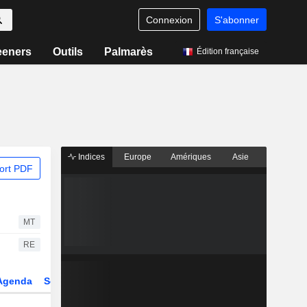
Connexion
S'abonner
eeners
Outils
Palmarès
Édition française
Indices
Europe
Amériques
Asie
ort PDF
MT
RE
Agenda
Secteur
Fonds et ETFs