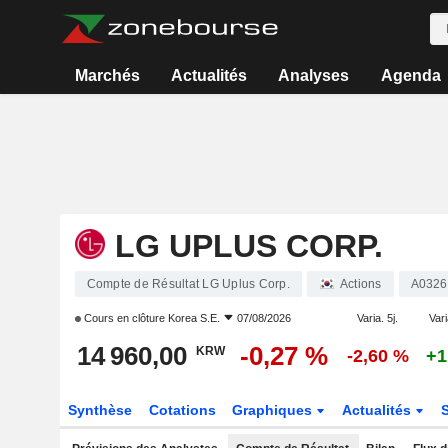
Marchés
Actualités
Analyses
Agenda
LG UPLUS CORP.
Compte de Résultat LG Uplus Corp.
Actions
A0326
Cours en clôture
Korea S.E.
07/08/2026
Varia. 5j.
Vari
14 960,00
-0,27 %
KRW
-2,60 %
+1
Synthèse
Cotations
Graphiques
Actualités