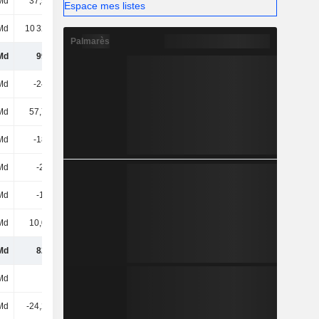
Md
37,56 Md
40,47 Md
37,26 Md
Espace mes listes
Md
10 320 Md
10 650 Md
11 073 Md
Palmarès
Md
998 Md
863 Md
892 Md
Md
-243 Md
-276 Md
-261 Md
Md
57,79 Md
74,68 Md
57,92 Md
Md
-185 Md
-201 Md
-203 Md
Md
-2,1 Md
-1,72 Md
-15,41 Md
Md
-1,1 Md
69 M
-1,51 Md
Md
10,08 Md
-16,51 Md
60,27 Md
Md
820 Md
644 Md
733 Md
Md
-
-
-2,75 Md
Md
-24,21 Md
-17,37 Md
-25,09 Md