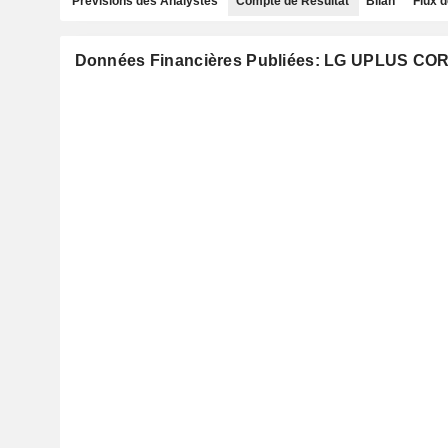
Prévisions des Analystes
Compte de Résultat
Bilan
Flux d
Données Financières Publiées: LG UPLUS COR