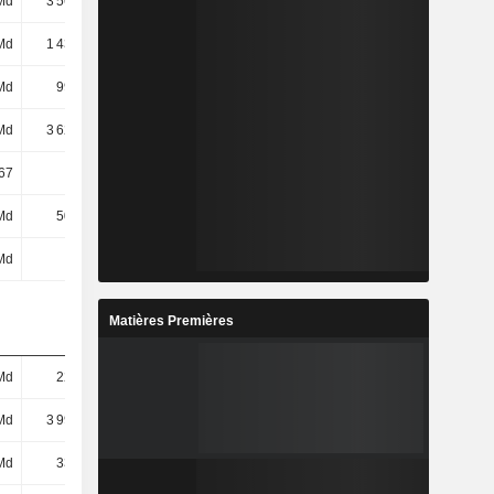
Md
3 569 Md
3 527 Md
3 589 Md
Md
1 435 Md
1 347 Md
1 379 Md
Md
998 Md
863 Md
892 Md
Md
3 629 Md
3 594 Md
3 678 Md
67
18,25
30,18
25,16
Md
505 Md
462 Md
473 Md
Md
-
-
-
Matières Premières
Md
221 Md
211 Md
210 Md
Md
3 992 Md
4 048 Md
4 235 Md
Md
332 Md
351 Md
362 Md