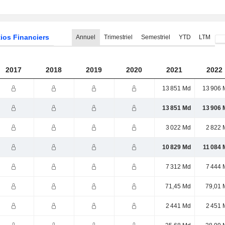
ios Financiers
Annuel
Trimestriel
Semestriel
YTD
LTM
2017
2018
2019
2020
2021
2022
13 851 Md
13 906 
13 851 Md
13 906 
3 022 Md
2 822 
10 829 Md
11 084 
7 312 Md
7 444 
71,45 Md
79,01 
2 441 Md
2 451 