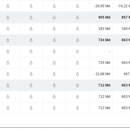
-26,95 Md
-74,22 
905 Md
857 
181 Md
194 
724 Md
663 
-
724 Md
663 
-11,88 Md
467
712 Md
663 
712 Md
663 
712 Md
663 