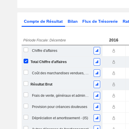
Compte de Résultat
Bilan
Flux de Trésorerie
Rat
2016
Période Fiscale: Décembre
Chiffre d'affaires
Total Chiffre d'affaires
Coût des marchandises vendues, total
Résultat Brut
Frais de vente, généraux et administratifs, total
Provision pour créances douteuses
Dépréciation et amortissement - (IS)