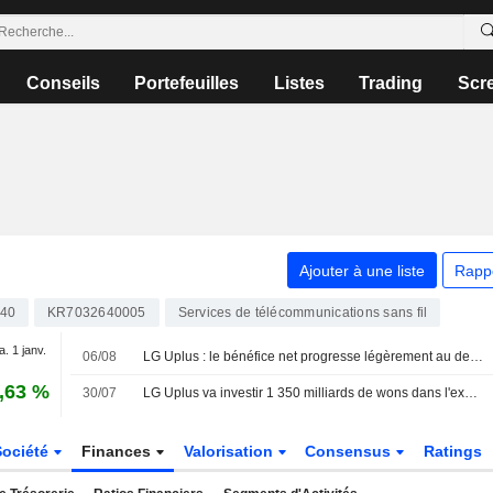
Conseils
Portefeuilles
Listes
Trading
Scr
Ajouter à une liste
Rapp
40
KR7032640005
Services de télécommunications sans fil
a. 1 janv.
06/08
LG Uplus : le bénéfice net progresse légèrement au deuxième trimestre malgré un repli du chiffre d'affaires
,63 %
30/07
LG Uplus va investir 1 350 milliards de wons dans l'expansion de ses centres de données IA en Corée du Sud
Société
Finances
Valorisation
Consensus
Ratings