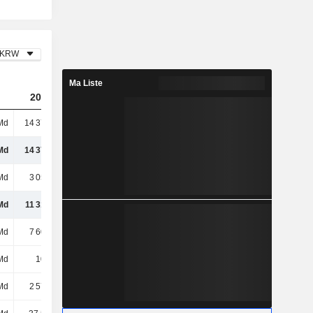
KRW
Ma Liste
2023
2024
2025
Md
14 373 Md
14 625 Md
15 452 Md
Md
14 373 Md
14 625 Md
15 452 Md
Md
3 054 Md
3 112 Md
3 487 Md
Md
11 318 Md
11 513 Md
11 965 Md
Md
7 608 Md
7 859 Md
8 235 Md
Md
104 Md
86,8 Md
103 Md
Md
2 571 Md
2 664 Md
2 697 Md