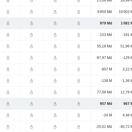
25,68 Md
28,99 
9 850 Md
10 003 
979 Md
1 081 
-153 Md
-181 
55,18 Md
51,96 
-97,97 Md
-129 
-807 M
3,22 
-138 M
-1,36 
77,08 Md
12,79 
957 Md
967 
-24 M
4,46 
-25,01 Md
-40,72 