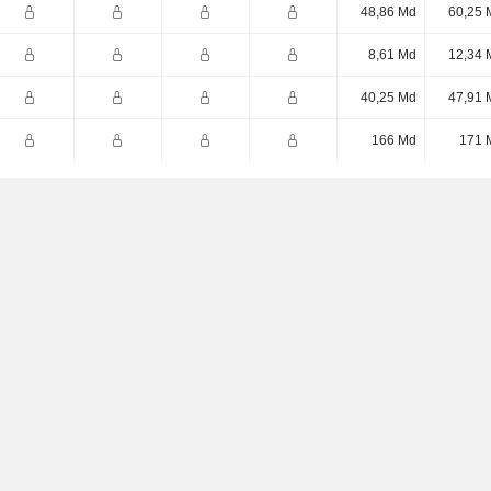
48,86 Md
60,25 
8,61 Md
12,34 
40,25 Md
47,91 
166 Md
171 