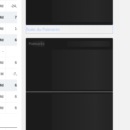
Md
-24,95 Md
-176 Md
-24,6 Md
Md
771 Md
451 Md
680 Md
Md
141 Md
136 Md
171 Md
Suite du Palmarès
Md
630 Md
315 Md
509 Md
Palmarès
-
-
-
-
Md
630 Md
315 Md
509 Md
 M
-7,47 Md
59,86 Md
14,64 Md
Md
623 Md
374 Md
524 Md
Md
623 Md
374 Md
524 Md
Md
623 Md
374 Md
524 Md