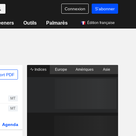
Connexion
S'abonner
eeners
Outils
Palmarès
Édition française
Indices
Europe
Amériques
Asie
ort PDF
MT
MT
Agenda
Secteur
Fonds et ETFs