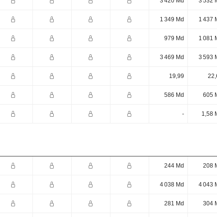
3 420 Md
3 532 
1 349 Md
1 437 
979 Md
1 081 
3 469 Md
3 593 
19,99
22,
586 Md
605 
-
1,58 
244 Md
208 
4 038 Md
4 043 
281 Md
304 