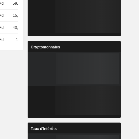
Md
59,31 Md
67,54 Md
88,7 Md
Md
15,97 Md
20,47 Md
26,02 Md
Md
43,34 Md
47,07 Md
62,68 Md
Md
182 Md
186 Md
182 Md
Cryptomonnaies
Taux d'Intérêts