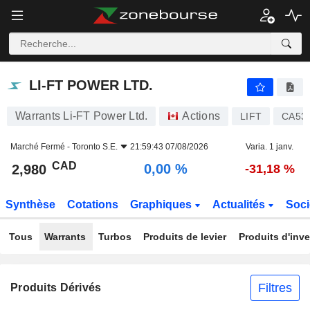
LI-FT POWER LTD.
2,980
$
0,00 %
LI-FT POWER LTD.
Warrants Li-FT Power Ltd.
Actions
LIFT
CA53
Marché Fermé -
Toronto S.E.
21:59:43 07/08/2026
Varia. 1 janv.
CAD
0,00 %
2,980
-31,18 %
Synthèse
Cotations
Graphiques
Actualités
Soci
Tous
Warrants
Turbos
Produits de levier
Produits d'inv
Filtres
Produits Dérivés