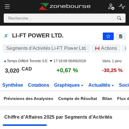
LI-FT POWER LTD.
3,020
$
+0,67 %
LI-FT POWER LTD.
Segments d'Activités Li-FT Power Ltd.
Actions
L
Temps Différé
Toronto S.E.
17:18:08 06/08/2026
Varia. 1 janv.
CAD
+0,67 %
3,020
-30,25 %
Synthèse
Cotations
Graphiques
Actualités
Soci
Prévisions des Analystes
Compte de Résultat
Bilan
Flux d
Chiffre d'Affaires 2025 par Segments d'Activités