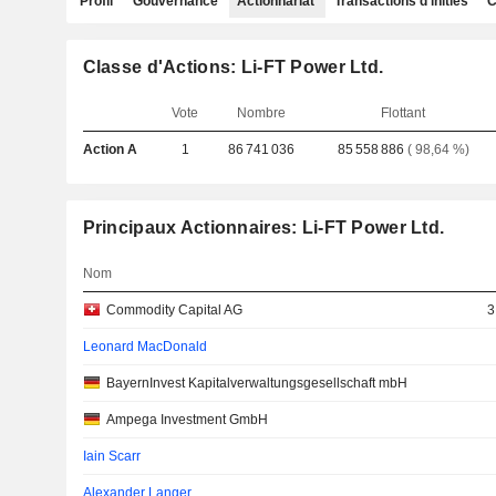
Profil
Gouvernance
Actionnariat
Transactions d'initiés
C
Classe d'Actions: Li-FT Power Ltd.
Vote
Nombre
Flottant
Action A
1
86 741 036
85 558 886
( 98,64 %)
Principaux Actionnaires: Li-FT Power Ltd.
Nom
Commodity Capital AG
3
Leonard MacDonald
BayernInvest Kapitalverwaltungsgesellschaft mbH
Ampega Investment GmbH
Iain Scarr
Alexander Langer