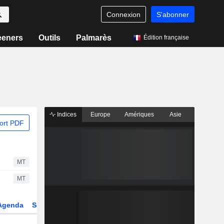
Connexion
S'abonner
eeners
Outils
Palmarès
Édition française
Indices
Europe
Amériques
Asie
ort PDF
MT
MT
Agenda
Secteur
Dérivés