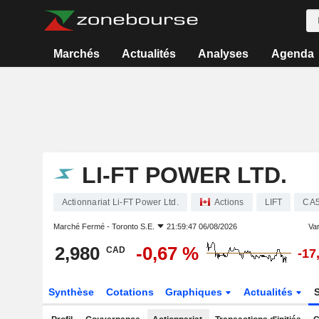
Marchés
Actualités
Analyses
Agenda
LI-FT POWER LTD.
Actionnariat Li-FT Power Ltd.
Actions
LIFT
CA
Marché Fermé -
Toronto S.E.
21:59:47 06/08/2026
Var
2,980
-0,67 %
CAD
-17
Synthèse
Cotations
Graphiques
Actualités