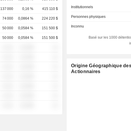
Institutionnels
137 000
0,16 %
415 110 $
Personnes physiques
74 000
0,0864 %
224 220 $
Inconnu
50 000
0,0584 %
151 500 $
Basé sur les 1000 détentio
50 000
0,0584 %
151 500 $
░ ░░░
░░░░%
░░
░ ░░░
░░░░%
░░
Origine Géographique de
░ ░░░
░░░░%
░░
Actionnaires
░ ░░░
░░░░%
░░
░ ░░░
░░░░%
░░
░ ░░░
░░░░%
░░
░ ░░░
░░░░%
░░