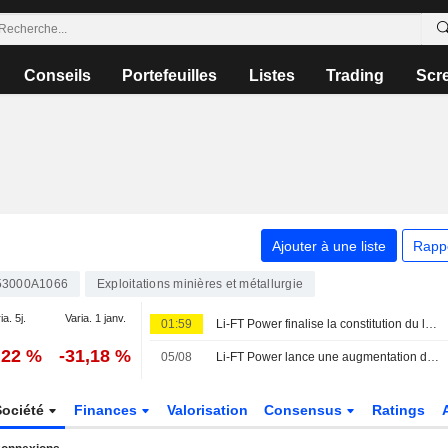
Conseils
Portefeuilles
Listes
Trading
Scr
Ajouter à une liste
Rapp
53000A1066
Exploitations minières et métallurgie
ia. 5j.
Varia. 1 janv.
01:59
Li-FT Power finalise la constitution du livre d'ordres pour une augmentation de capital de 20 millions de dollars canadiens
,22 %
-31,18 %
05/08
Li-FT Power lance une augmentation de capital de 20 millions de dollars canadiens
Société
Finances
Valorisation
Consensus
Ratings