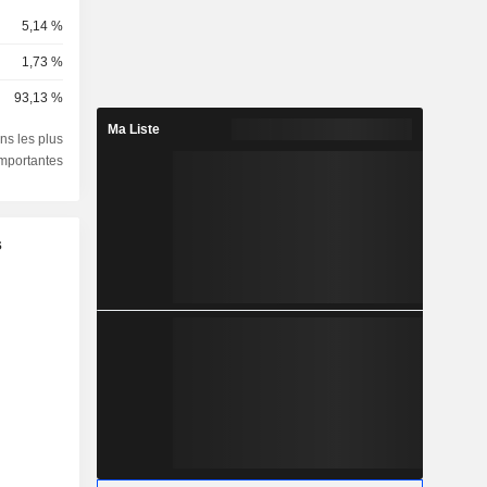
5,14 %
1,73 %
93,13 %
Ma Liste
ns les plus
importantes
s