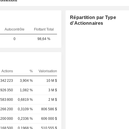
onnexions
Répartition par Type
d'Actionnaires
Autocontrôle
Flottant Total
0
98,64 %
Actions
%
Valorisation
 342 223
3,904 %
10 M $
926 350
1,082 %
3 M $
583 800
0,6819 %
2 M $
266 200
0,3109 %
806 586 $
200 000
0,2336 %
606 000 $
168 500
0,1968 %
510 555 $