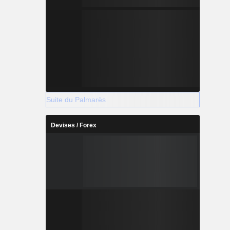
au Québec.
any couvre
Suite du Palmarès
Devises / Forex