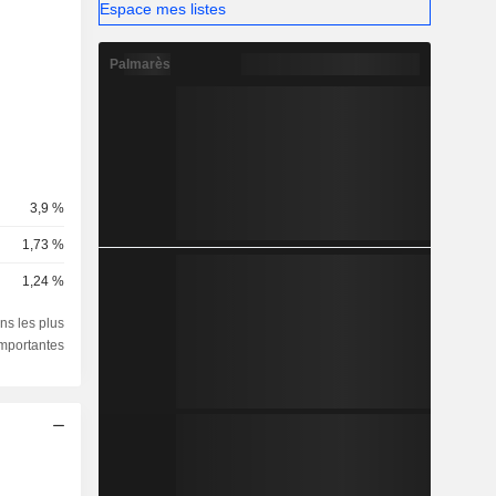
Espace mes listes
Palmarès
3,9 %
1,73 %
1,24 %
ns les plus
importantes