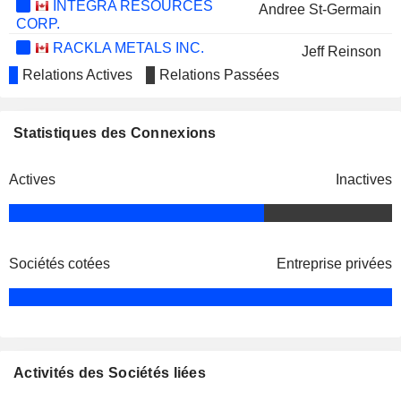
INTEGRA RESOURCES
Andree St-Germain
CORP.
RACKLA METALS INC.
Jeff Reinson
Relations Actives
Relations Passées
NANO ONE MATERIALS CORP.
Anthony Tse
ROUTE 109 RESOURCES INC.
Wanda Cutler
Statistiques des Connexions
NORDX METALS CORP.
Iain Scarr
YNVISIBLE INTERACTIVE
Actives
Inactives
Alexander Langer
INC.
LEOCOR MINING INC.
Heidi Gutte
SIERRA MADRE GOLD AND
Alexander Langer
Sociétés cotées
Entreprise privées
SILVER LTD.
Kenneth Scott
KINGFISHER METALS CORP.
Paul Gruner
LI-CYCLE HOLDINGS CORP.
Anthony Tse
Activités des Sociétés liées
GREEN IMPACT PARTNERS
Alexander Langer
INC.