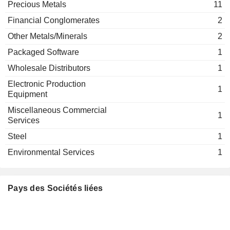
Precious Metals
11
LITTLE FISH ACQUISITION I
Julie Hajduk
CORP.
Financial Conglomerates
2
INTERTIDAL CAPITAL CORP.
Alexander Langer
Other Metals/Minerals
2
Packaged Software
1
Wholesale Distributors
1
Electronic Production
1
Equipment
Miscellaneous Commercial
1
Services
Steel
1
Environmental Services
1
Pays des Sociétés liées