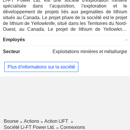
Li-FT Power Ltd. est une société d'exploration minière
spécialisée dans l'acquisition, l'exploration et le
développement de projets liés aux pegmatites de lithium
situés au Canada. Le projet phare de la société est le projet
de lithium de Yellowknife, situé dans les Territoires du Nord-
Ouest, au Canada. Le projet de lithium de Yellowknife
comprend des concessions minières qui couvrent la
Employés
-
majeure partie des pegmatites de lithium constituant la
province pegmatitique de Yellowknife. La société détient
Secteur
Exploitations minières et métallurgie
également une participation de 100 % dans les projets de
lithium DeStaffany, LDG et Mackay, situés dans les
Territoires du Nord-Ouest, au Canada. Elle détient
Plus d'informations sur la société
également trois propriétés d'exploration à un stade précoce
(Rupert, Pontax et Moyenne) au Québec, au Canada, qui
présentent un potentiel de découverte de pegmatites de
lithium enfouies, ainsi que le projet Cali dans les Territoires
du Nord-Ouest, au sein du groupe de pegmatites de Little
Nahanni. La Société détient environ 2 203 claims
composant le projet Rupert au Québec. Sa propriété de
lithium DeStaffany couvre environ 1 843 hectares.
Bourse
Actions
Action LIFT
Société Li-FT Power Ltd.
Connexions