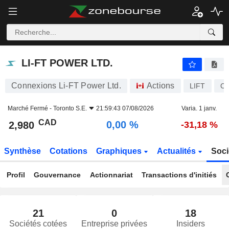
LI-FT POWER LTD.
2,980
$
0,00 %
LI-FT POWER LTD.
Connexions Li-FT Power Ltd.
Actions
LIFT
CA
Marché Fermé -
Toronto S.E.
21:59:43 07/08/2026
Varia. 1 janv.
CAD
0,00 %
2,980
-31,18 %
Synthèse
Cotations
Graphiques
Actualités
Soci
Profil
Gouvernance
Actionnariat
Transactions d'initiés
21
0
18
Sociétés cotées
Entreprise privées
Insiders