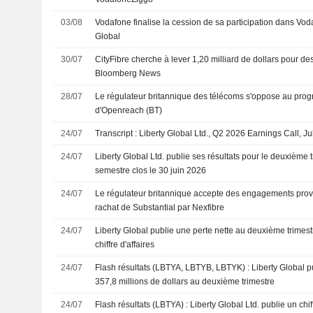
03/08
Vodafone finalise la cession de sa participation dans Vod
Global
30/07
CityFibre cherche à lever 1,20 milliard de dollars pour de
Bloomberg News
28/07
Le régulateur britannique des télécoms s'oppose au pr
d'Openreach (BT)
24/07
Transcript : Liberty Global Ltd., Q2 2026 Earnings Call, J
24/07
Liberty Global Ltd. publie ses résultats pour le deuxième t
semestre clos le 30 juin 2026
24/07
Le régulateur britannique accepte des engagements provi
rachat de Substantial par Nexfibre
24/07
Liberty Global publie une perte nette au deuxième trimest
chiffre d'affaires
24/07
Flash résultats (LBTYA, LBTYB, LBTYK) : Liberty Global p
357,8 millions de dollars au deuxième trimestre
24/07
Flash résultats (LBTYA) : Liberty Global Ltd. publie un chif