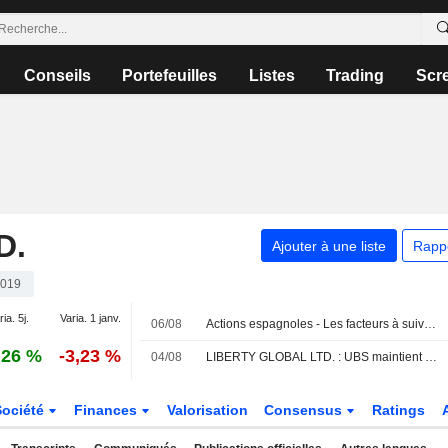
Conseils
Portefeuilles
Listes
Trading
Scr
D.
Ajouter à une liste
Rapp
019
ia. 5j.
Varia. 1 janv.
06/08
Actions espagnoles - Les facteurs à suivre le 6 août
,26 %
-3,23 %
04/08
LIBERTY GLOBAL LTD. : UBS maintient son opinion neutre
Société
Finances
Valorisation
Consensus
Ratings