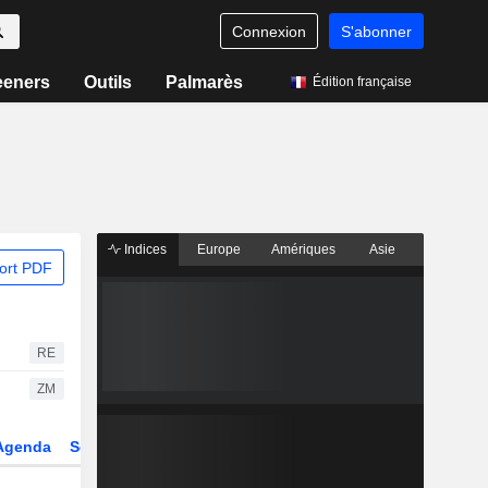
Connexion
S'abonner
eeners
Outils
Palmarès
Édition française
Indices
Europe
Amériques
Asie
ort PDF
RE
ZM
Agenda
Secteur
Dérivés
Fonds et ETFs