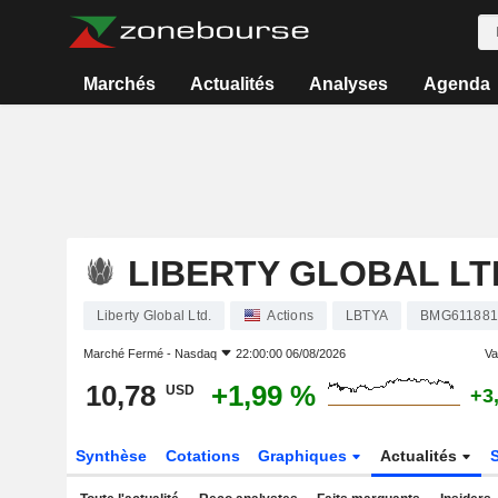
Marchés
Actualités
Analyses
Agenda
LIBERTY GLOBAL LT
Liberty Global Ltd.
Actions
LBTYA
BMG611881
Marché Fermé -
Nasdaq
22:00:00 06/08/2026
Var
10,78
+1,99 %
USD
+3
Synthèse
Cotations
Graphiques
Actualités