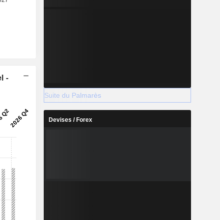
l -
Suite du Palmarès
Devises / Forex