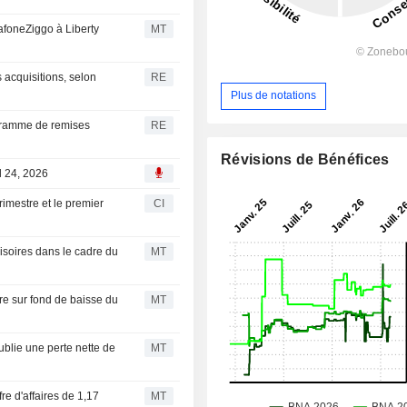
afoneZiggo à Liberty
MT
s acquisitions, selon
RE
Plus de notations
ogramme de remises
RE
Révisions de Bénéfices
ul 24, 2026
rimestre et le premier
CI
soires dans le cadre du
MT
re sur fond de baisse du
MT
ublie une perte nette de
MT
fre d'affaires de 1,17
MT