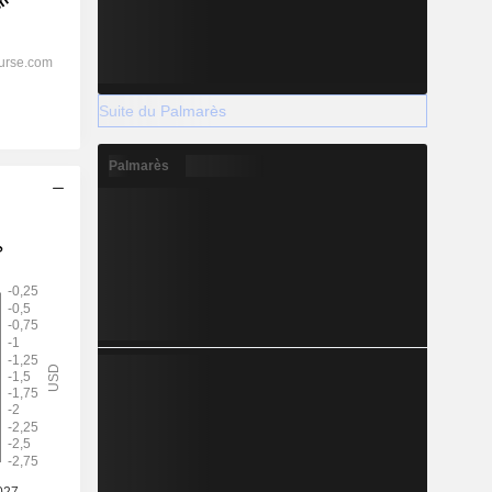
Suite du Palmarès
Palmarès