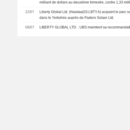
milliard de dollars au deuxième trimestre, contre 1,33 mill
consensus FactSet
22/07
Liberty Global Ltd. (NasdaqGS:LBTY.A) acquiert le parc s
dans le Yorkshire auprès de Padero Solaer Ltd.
08/07
LIBERTY GLOBAL LTD. : UBS maintient sa recomm