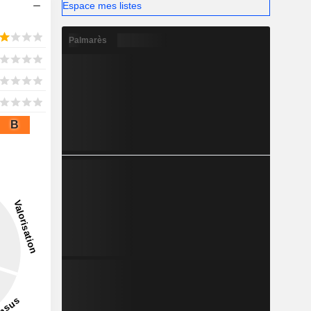
Espace mes listes
Palmarès
B