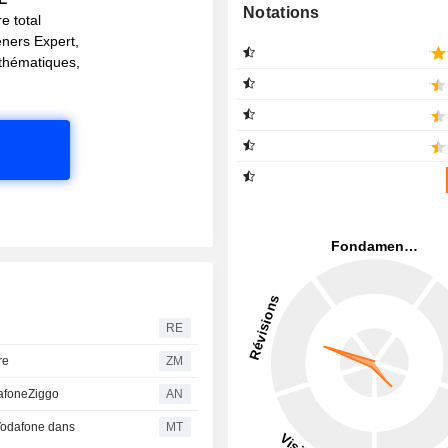
Notations
e total
eners Expert,
s thématiques,
RE
tre
ZM
dafoneZiggo
AN
e Vodafone dans
MT