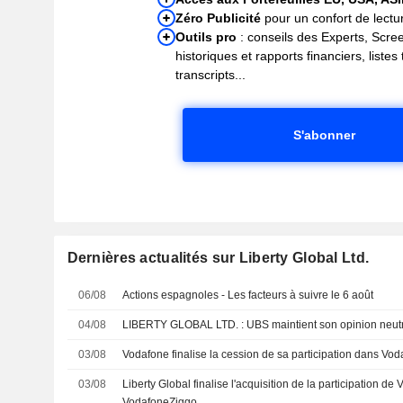
Zéro Publicité
pour un confort de lectur
Outils pro
: conseils des Experts, Scre
historiques et rapports financiers, liste
transcripts...
S'abonner
Dernières actualités sur Liberty Global Ltd.
06/08
Actions espagnoles - Les facteurs à suivre le 6 août
04/08
LIBERTY GLOBAL LTD. : UBS maintient son opinion neu
03/08
Vodafone finalise la cession de sa participation dans Vo
03/08
Liberty Global finalise l'acquisition de la participation d
VodafoneZiggo