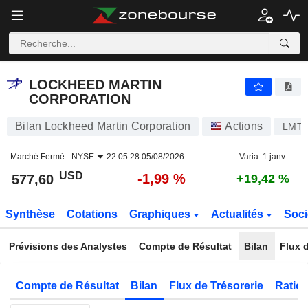
LOCKHEED MARTIN CORPORATION
577,60
$
-1,99 %
LOCKHEED MARTIN
CORPORATION
Bilan Lockheed Martin Corporation
Actions
LMT
Marché Fermé -
NYSE
22:05:28 05/08/2026
Varia. 1 janv.
USD
-1,99 %
577,60
+19,42 %
Synthèse
Cotations
Graphiques
Actualités
Soci
Prévisions des Analystes
Compte de Résultat
Bilan
Flux d
Compte de Résultat
Bilan
Flux de Trésorerie
Ratios