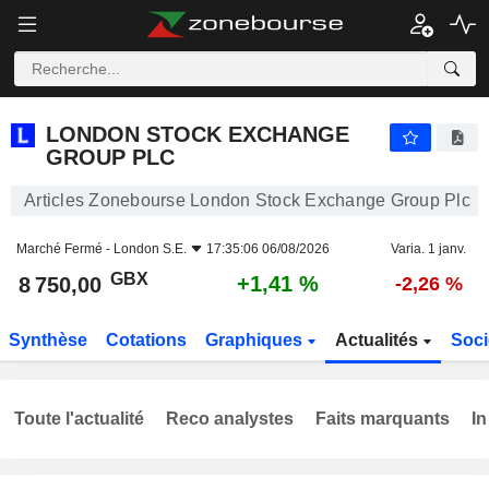
LONDON STOCK EXCHANGE GROUP PLC
8 750,00
p
+1,41 %
LONDON STOCK EXCHANGE
GROUP PLC
Articles Zonebourse London Stock Exchange Group Plc
Marché Fermé -
London S.E.
17:35:06 06/08/2026
Varia. 1 janv.
GBX
+1,41 %
8 750,00
-2,26 %
Synthèse
Cotations
Graphiques
Actualités
Soci
Toute l'actualité
Reco analystes
Faits marquants
In