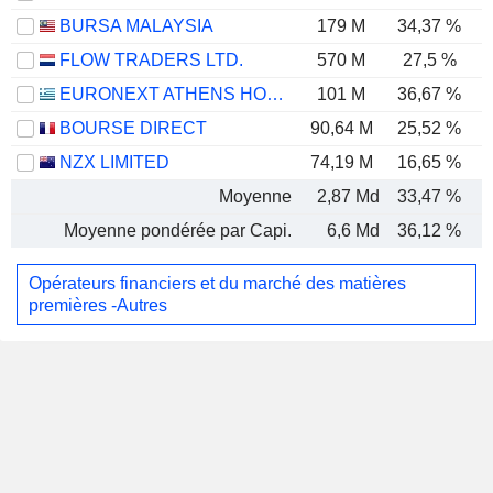
BURSA MALAYSIA
179 M
34,37 %
FLOW TRADERS LTD.
570 M
27,5 %
EURONEXT ATHENS HOLDING S.A.
101 M
36,67 %
BOURSE DIRECT
90,64 M
25,52 %
NZX LIMITED
74,19 M
16,65 %
Moyenne
2,87 Md
33,47 %
Moyenne pondérée par Capi.
6,6 Md
36,12 %
Opérateurs financiers et du marché des matières
premières -Autres