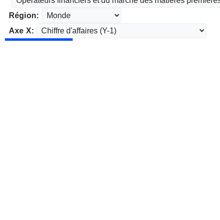
Région:
Axe X: