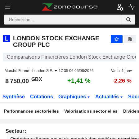
LONDON STOCK EXCHANGE GROUP PLC
8 750,00
p
+1,4
LONDON STOCK EXCHANGE
GROUP PLC
Comparaisons Financières London Stock Exchange Grou
Marché Fermé -
London S.E.
17:35:06 06/08/2026
Varia. 1 janv.
GBX
+1,41 %
8 750,00
-2,26 %
Synthèse
Cotations
Graphiques
Actualités
Soci
Performances sectorielles
Valorisations sectorielles
Dividen
Secteur: