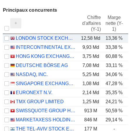
Principaux concurrents
Chiffre
Marge
d'affaires
nette (Y-
E
(Y-1)
1)
LONDON STOCK EXCHANGE GROUP PLC
12,58 Md
13,36 %
INTERCONTINENTAL EXCHANGE, INC.
9,93 Md
33,38 %
HONG KONG EXCHANGES AND CLEARING LIMITED
3,75 Md
60,88 %
DEUTSCHE BÖRSE AG
7,08 Md
33,11 %
NASDAQ, INC.
5,25 Md
34,06 %
SINGAPORE EXCHANGE LIMITED
1,08 Md
47,28 %
EURONEXT N.V.
2,14 Md
35,35 %
TMX GROUP LIMITED
1,25 Md
24,21 %
SWISSQUOTE GROUP HOLDING SA
913 M
50,59 %
MARKETAXESS HOLDINGS INC.
846 M
29,14 %
THE TEL-AVIV STOCK EXCHANGE LTD.
177 M
-