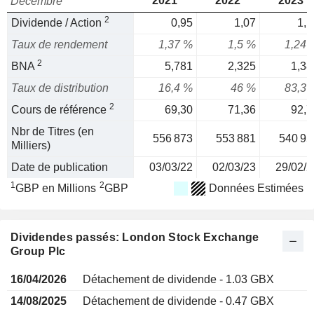
2021
2022
2023
Décembre
2
Dividende / Action
0,95
1,07
1,1
Taux de rendement
1,37 %
1,5 %
1,24 
2
BNA
5,781
2,325
1,38
Taux de distribution
16,4 %
46 %
83,3 
2
Cours de référence
69,30
71,36
92,7
Nbr de Titres (en
556 873
553 881
540 95
Milliers)
Date de publication
03/03/22
02/03/23
29/02/2
1
2
GBP en Millions
GBP
Données Estimées
Dividendes passés: London Stock Exchange
Group Plc
16/04/2026
Détachement de dividende - 1.03 GBX
14/08/2025
Détachement de dividende - 0.47 GBX