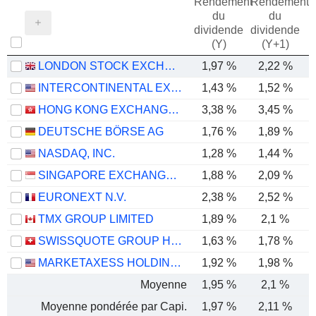
Rendement
Rendement
du
du
dividende
dividende
(Y)
(Y+1)
LONDON STOCK EXCHANGE GROUP PLC
1,97 %
2,22 %
INTERCONTINENTAL EXCHANGE, INC.
1,43 %
1,52 %
HONG KONG EXCHANGES AND CLEARING LIMITED
3,38 %
3,45 %
DEUTSCHE BÖRSE AG
1,76 %
1,89 %
NASDAQ, INC.
1,28 %
1,44 %
SINGAPORE EXCHANGE LIMITED
1,88 %
2,09 %
EURONEXT N.V.
2,38 %
2,52 %
TMX GROUP LIMITED
1,89 %
2,1 %
SWISSQUOTE GROUP HOLDING SA
1,63 %
1,78 %
MARKETAXESS HOLDINGS INC.
1,92 %
1,98 %
Moyenne
1,95 %
2,1 %
Moyenne pondérée par Capi.
1,97 %
2,11 %