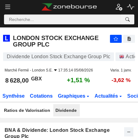
LONDON STOCK EXCHANGE GROUP PLC
8 628,00
p
+1,51 %
LONDON STOCK EXCHANGE
GROUP PLC
Dividende London Stock Exchange Group Plc
Actio
Marché Fermé -
London S.E.
17:35:14 05/08/2026
Varia. 1 janv.
GBX
+1,51 %
8 628,00
-3,62 %
Synthèse
Cotations
Graphiques
Actualités
Soci
Ratios de Valorisation
Dividende
BNA & Dividende: London Stock Exchange
Group Plc