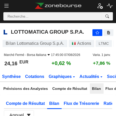
LOTTOMATICA GROUP S.P.A.
24,16
€
+0,62 %
LOTTOMATICA GROUP S.P.A.
Bilan Lottomatica Group S.p.A.
Actions
LTMC
Marché Fermé -
Borsa Italiana
17:45:00 07/08/2026
Varia. 1 janv.
EUR
+0,62 %
24,16
+7,86 %
Synthèse
Cotations
Graphiques
Actualités
Soci
Prévisions des Analystes
Compte de Résultat
Bilan
Flux d
Compte de Résultat
Bilan
Flux de Trésorerie
Ratios
Annuel