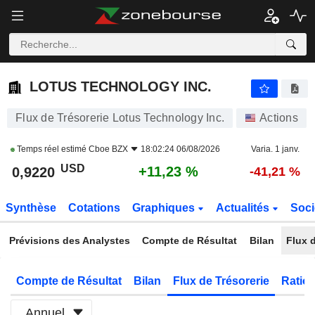
LOTUS TECHNOLOGY INC.
0,9220
$
+11,23 %
LOTUS TECHNOLOGY INC.
Flux de Trésorerie Lotus Technology Inc.
Actions
Temps réel estimé
Cboe BZX
18:02:24 06/08/2026
Varia. 1 janv.
USD
+11,23 %
0,9220
-41,21 %
Synthèse
Cotations
Graphiques
Actualités
Soci
Prévisions des Analystes
Compte de Résultat
Bilan
Flux d
Compte de Résultat
Bilan
Flux de Trésorerie
Ratios
Annuel