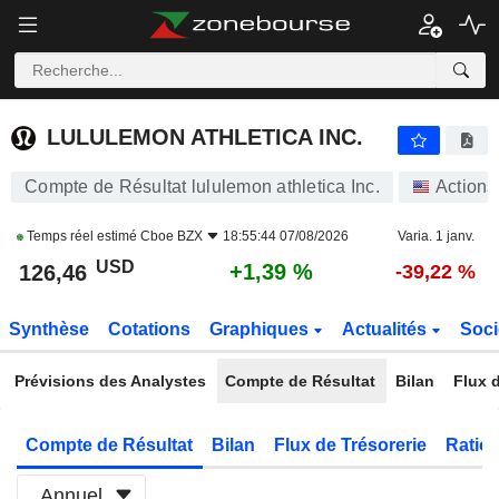
LULULEMON ATHLETICA INC.
126,46
$
+1,39 %
LULULEMON ATHLETICA INC.
Compte de Résultat lululemon athletica Inc.
Actions
Temps réel estimé
Cboe BZX
18:55:44 07/08/2026
Varia. 1 janv.
USD
+1,39 %
126,46
-39,22 %
Synthèse
Cotations
Graphiques
Actualités
Soci
Prévisions des Analystes
Compte de Résultat
Bilan
Flux d
Compte de Résultat
Bilan
Flux de Trésorerie
Ratios
Annuel