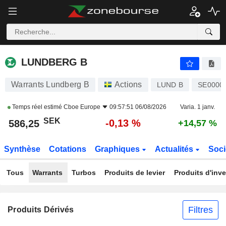
LUNDBERG B
586,25
kr
-0,13 %
LUNDBERG B
Warrants Lundberg B
Actions
LUND B
SE0000
Temps réel estimé
Cboe Europe
09:57:51 06/08/2026
Varia. 1 janv.
SEK
-0,13 %
586,25
+14,57 %
Synthèse
Cotations
Graphiques
Actualités
Soci
Tous
Warrants
Turbos
Produits de levier
Produits d'inv
Filtres
Produits Dérivés