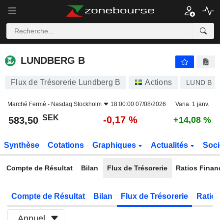
LUNDBERG B
583,50
kr
-0,17 %
LUNDBERG B
Flux de Trésorerie Lundberg B
Actions
LUND B
Marché Fermé -
Nasdaq Stockholm
18:00:00 07/08/2026
Varia. 1 janv.
SEK
-0,17 %
583,50
+14,08 %
Synthèse
Cotations
Graphiques
Actualités
Soci
Compte de Résultat
Bilan
Flux de Trésorerie
Ratios Finan
Compte de Résultat
Bilan
Flux de Trésorerie
Ratios
Annuel