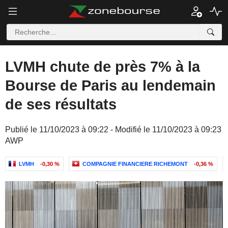
LVMH chute de près 7% à la
Bourse de Paris au lendemain
de ses résultats
Publié le 11/10/2023 à 09:22 - Modifié le 11/10/2023 à 09:23
AWP
LVMH
-0,30 %
COMPAGNIE FINANCIERE RICHEMONT
-0,36 %