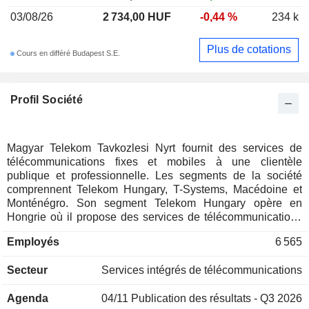
03/08/26
2 734,00 HUF
-0,44 %
234 k
Plus de cotations
Cours en différé Budapest S.E.
Profil Société
Magyar Telekom Tavkozlesi Nyrt fournit des services de
télécommunications fixes et mobiles à une clientèle
publique et professionnelle. Les segments de la société
comprennent Telekom Hungary, T-Systems, Macédoine et
Monténégro. Son segment Telekom Hungary opère en
Hongrie où il propose des services de télécommunications
mobiles et fixes, de distribution télévisuelle et de vente au
Employés
6 565
détail d'énergie à une clientèle résidentielle et aux petites
entreprises sous la marque Telekom (T), tout en fournissant
Secteur
Services intégrés de télécommunications
également des services de gros aux entreprises et
opérateurs locaux. Son segment T-Systems opère en
Agenda
04/11
Publication des résultats - Q3 2026
Hongrie et fournit des services de télécommunications