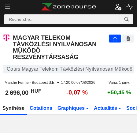
MAGYAR TELEKOM TÁVKÖZLÉSI NYILVÁNOSAN MÜKÖDÖ RÉSZVÉNYTÁRSASÁG
2 696,00
Ft
-0,07 %
MAGYAR TELEKOM
TÁVKÖZLÉSI NYILVÁNOSAN
MÜKÖDÖ
RÉSZVÉNYTÁRSASÁG
Cours Magyar Telekom Távközlési Nyilvánosan Müködö 
Marché Fermé -
Budapest S.E.
17:20:00 07/08/2026
Varia. 1 janv.
HUF
-0,07 %
2 696,00
+50,45 %
Synthèse
Cotations
Graphiques
Actualités
Soci