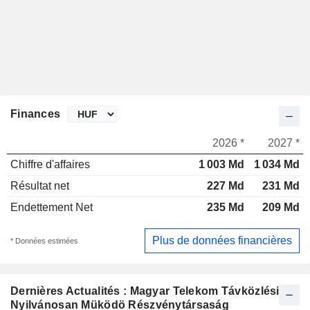
Finances
2026 *
2027 *
Chiffre d'affaires
1 003 Md
1 034 Md
Résultat net
227 Md
231 Md
Endettement Net
235 Md
209 Md
Plus de données financières
* Données estimées
Dernières Actualités : Magyar Telekom Távközlési
Nyilvánosan Müködö Részvénytársaság