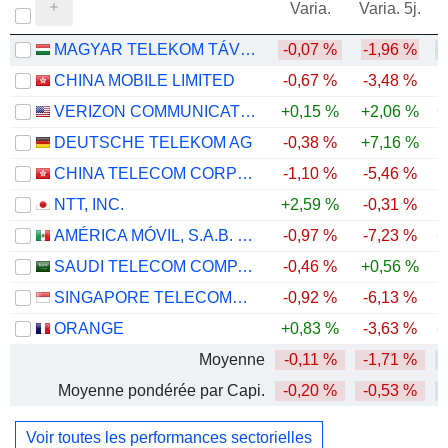
Varia.
Varia. 5j.
MAGYAR TELEKOM TÁVKÖZLÉSI NYILVÁNOSAN MÜKÖDÖ RÉSZVÉNYTÁRSASÁG
-0,07 %
-1,96 %
+
CHINA MOBILE LIMITED
-0,67 %
-3,48 %
VERIZON COMMUNICATIONS, INC.
+0,15 %
+2,06 %
+
DEUTSCHE TELEKOM AG
-0,38 %
+7,16 %
CHINA TELECOM CORPORATION LIMITED
-1,10 %
-5,46 %
-
NTT, INC.
+2,59 %
-0,31 %
AMÉRICA MÓVIL, S.A.B. DE C.V.
-0,97 %
-7,23 %
+
SAUDI TELECOM COMPANY
-0,46 %
+0,56 %
SINGAPORE TELECOMMUNICATIONS LIMITED
-0,92 %
-6,13 %
ORANGE
+0,83 %
-3,63 %
+
Moyenne
-0,11 %
-1,71 %
Moyenne pondérée par Capi.
-0,20 %
-0,53 %
Voir toutes les performances sectorielles