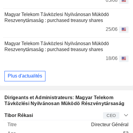
05/08
Magyar Telekom Távközlesi Nyilvánosan Müködö
Reszvenytársaság : purchased treasury shares
25/06
Magyar Telekom Távközlesi Nyilvánosan Müködö
Reszvenytársaság : purchased treasury shares
18/06
Plus d'actualités
Dirigeants et Administrateurs: Magyar Telekom
Távközlési Nyilvánosan Müködö Részvénytársaság
Dirigeant
Titre
Age
Depuis
Tibor Rékasi
CEO
Directeur Général