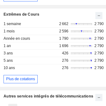
Extrêmes de Cours
1 semaine
2 662
2 790
1 mois
2 596
2 790
Année en cours
1 790
2 790
1 an
1 696
2 790
3 ans
426
2 790
5 ans
276
2 790
10 ans
276
2 790
Plus de cotations
Autres services intégrés de télécommunications