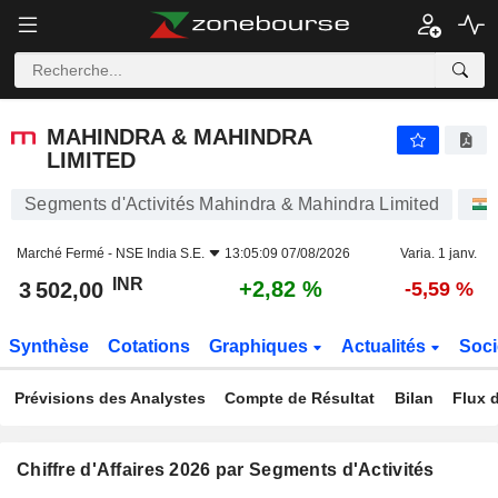
MAHINDRA & MAHINDRA LIMITED
3 502,00
₹
+2,82 %
MAHINDRA & MAHINDRA
LIMITED
Segments d'Activités Mahindra & Mahindra Limited
Marché Fermé -
NSE India S.E.
13:05:09 07/08/2026
Varia. 1 janv.
INR
+2,82 %
3 502,00
-5,59 %
Synthèse
Cotations
Graphiques
Actualités
Soci
Prévisions des Analystes
Compte de Résultat
Bilan
Flux d
Chiffre d'Affaires 2026 par Segments d'Activités