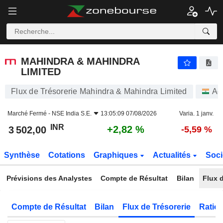
MAHINDRA & MAHINDRA LIMITED
3 502,00
₹
+2,82 %
MAHINDRA & MAHINDRA
LIMITED
Flux de Trésorerie Mahindra & Mahindra Limited
Ac
Marché Fermé -
NSE India S.E.
13:05:09 07/08/2026
Varia. 1 janv.
INR
+2,82 %
3 502,00
-5,59 %
Synthèse
Cotations
Graphiques
Actualités
Soci
Prévisions des Analystes
Compte de Résultat
Bilan
Flux d
Compte de Résultat
Bilan
Flux de Trésorerie
Ratios