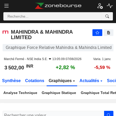
MAHINDRA & MAHINDRA LIMITED
3 502,00
₹
+2,82 %
MAHINDRA & MAHINDRA
LIMITED
Graphique Force Relative Mahindra & Mahindra Limited
Marché Fermé -
NSE India S.E.
13:05:09 07/08/2026
Varia. 1 janv.
INR
+2,82 %
3 502,00
-5,59 %
Synthèse
Cotations
Graphiques
Actualités
Soci
Analyse Technique
Graphique Statique
Graphique Total Re