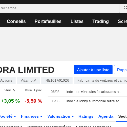
Conseils
Portefeuilles
Listes
Trading
Scr
RA LIMITED
Ajouter à une liste
Rapp
Actions
M&amp;M
INE101A01026
Fabricants de voitures et cami
Varia. 5j.
Varia. 1 janv.
06/08
Inde : les véhicules à carburants alternatifs talonnent l'essence face aux incertitudes sur l'E20
+3,05 %
-5,59 %
05/08
Inde : le lobby automobile retire son avertissement sur les dommages liés à l'éthanol pour réviser ses données
Société
Finances
Valorisation
Ratings
Agenda
Sec