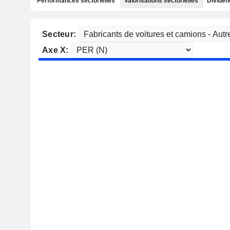
Performances sectorielles
Valorisations sectorielles
Dividen
Secteur:
Axe X: