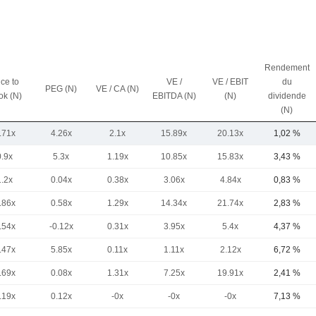
Rendement
ice to
VE /
VE / EBIT
du
PEG (N)
VE / CA (N)
ok (N)
EBITDA (N)
(N)
dividende
(N)
.71x
4.26x
2.1x
15.89x
20.13x
1,02 %
0.9x
5.3x
1.19x
10.85x
15.83x
3,43 %
1.2x
0.04x
0.38x
3.06x
4.84x
0,83 %
.86x
0.58x
1.29x
14.34x
21.74x
2,83 %
.54x
-0.12x
0.31x
3.95x
5.4x
4,37 %
.47x
5.85x
0.11x
1.11x
2.12x
6,72 %
.69x
0.08x
1.31x
7.25x
19.91x
2,41 %
.19x
0.12x
-0x
-0x
-0x
7,13 %