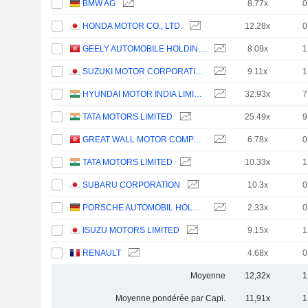
BMW AG
8.77x
0
HONDA MOTOR CO., LTD.
12.28x
0
GEELY AUTOMOBILE HOLDINGS LIMITED
8.09x
1
SUZUKI MOTOR CORPORATION
9.11x
1
HYUNDAI MOTOR INDIA LIMITED
32.93x
7
TATA MOTORS LIMITED
25.49x
9
GREAT WALL MOTOR COMPANY LIMITED
6.78x
0
TATA MOTORS LIMITED
10.33x
1
SUBARU CORPORATION
10.3x
0
PORSCHE AUTOMOBIL HOLDING SE
2.33x
0
ISUZU MOTORS LIMITED
9.15x
1
RENAULT
4.68x
0
Moyenne
12,32x
1
Moyenne pondérée par Capi.
11,91x
1