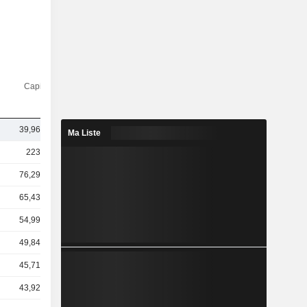
Capi.($)
39,96 Md
Ma Liste
223 Md
76,29 Md
65,43 Md
54,99 Md
49,84 Md
45,71 Md
43,92 Md