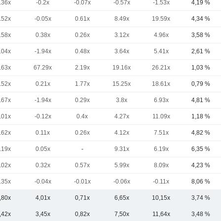
.36x
-0.2x
-0.07x
-0.57x
-1.53x
4,19 %
.52x
-0.05x
0.61x
8.49x
19.59x
4,34 %
.58x
0.38x
0.26x
3.12x
4.96x
3,58 %
.04x
-1.94x
0.48x
3.64x
5.41x
2,61 %
.63x
67.29x
2.19x
19.16x
26.21x
1,03 %
.52x
0.21x
1.77x
15.25x
18.61x
0,79 %
.67x
-1.94x
0.29x
3.8x
6.93x
4,81 %
.01x
-0.12x
0.4x
4.27x
11.09x
1,18 %
.62x
0.11x
0.26x
4.12x
7.51x
4,82 %
.19x
0.05x
-
9.31x
6.19x
6,35 %
.02x
0.32x
0.57x
5.99x
8.09x
4,23 %
.35x
-0.04x
-0.01x
-0.06x
-0.11x
8,06 %
,80x
4,01x
0,71x
6,65x
10,15x
3,74 %
,42x
3,45x
0,82x
7,50x
11,64x
3,48 %