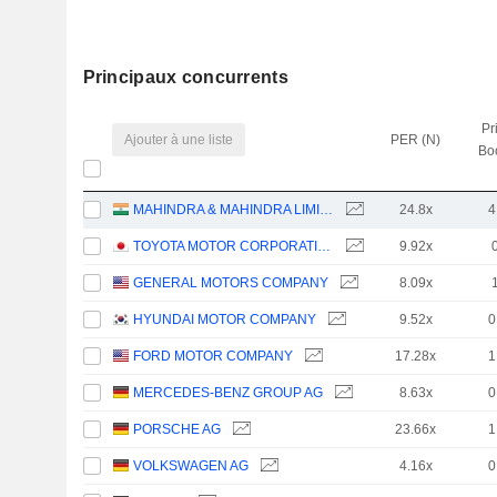
Principaux concurrents
Pr
Ajouter à une liste
PER (N)
Bo
MAHINDRA & MAHINDRA LIMITED
24.8x
4
TOYOTA MOTOR CORPORATION
9.92x
GENERAL MOTORS COMPANY
8.09x
HYUNDAI MOTOR COMPANY
9.52x
0
FORD MOTOR COMPANY
17.28x
1
MERCEDES-BENZ GROUP AG
8.63x
0
PORSCHE AG
23.66x
1
VOLKSWAGEN AG
4.16x
0