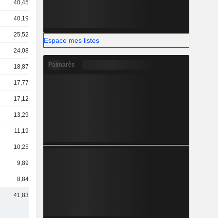
40,45 Md
40,19 Md
25,52 Md
Espace mes listes
24,08 Md
Palmarès
18,87 Md
17,77 Md
17,12 Md
13,29 Md
11,19 Md
10,25 Md
9,89 Md
8,84 Md
41,83 Md