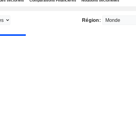
des sectoriels
Comparaisons Financières
Notations sectorielles
Région: