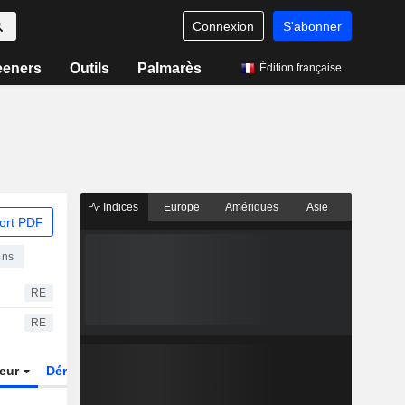
Connexion
S'abonner
eeners
Outils
Palmarès
Édition française
Indices
Europe
Amériques
Asie
ort PDF
ons
RE
RE
teur
Dérivés
Fonds et ETFs