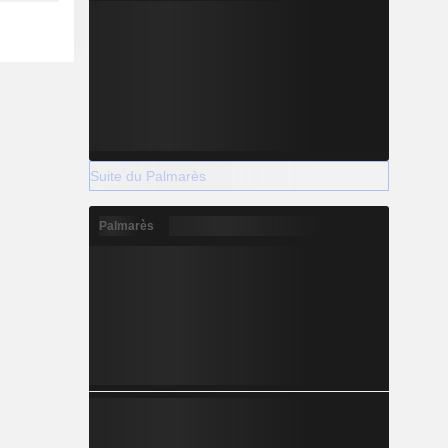
Suite du Palmarès
Palmarès