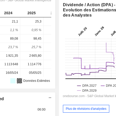
Dividende / Action (DPA) -
Evolution des Estimation
2024
2025
2026
2027
2028
des Analystes
21,1
25,3
33
34,64
37,49
1,1 %
0,95 %
1,12 %
1 %
1,08 %
89,08
98,45
129,8
137,3
158
23,7 %
25,7 %
25,4 %
25,2 %
23,7 %
1 921,35
2 665,80
2 954,70
3 455,40
3 455,40
1 113 648
1 114 776
1 116 313
1 117 570
-
16/05/24
05/05/25
05/05/26
-
-
Données Estimées
ed
Plus de révisions d'analystes
06:00