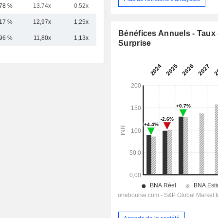
,78 %
13.74x
0.52x
0.61x
,17 %
12,97x
1,25x
0,73x
Bénéfices Annuels - Taux
,96 %
11,80x
1,13x
0,82x
Surprise