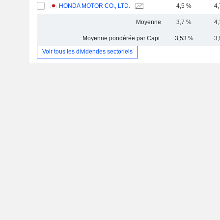
HONDA MOTOR CO., LTD.
4,5 %
4
Moyenne
3,7 %
4
Moyenne pondérée par Capi.
3,53 %
3
Voir tous les dividendes sectoriels