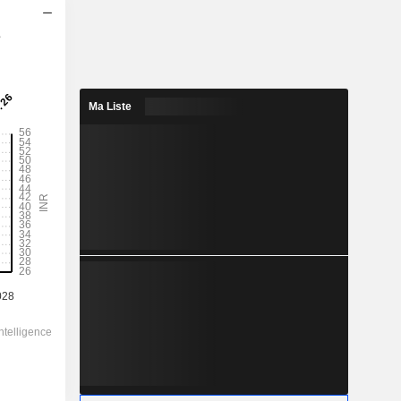
s
2029
41,4
1,2 %
Ma Liste
177,9
23,3 %
3 455,40
-
-