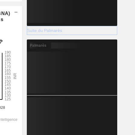
(BNA)
ns
Suite du Palmarès
Palmarès