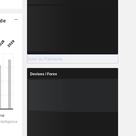
 de
Suite du Palmarès
Devises / Forex