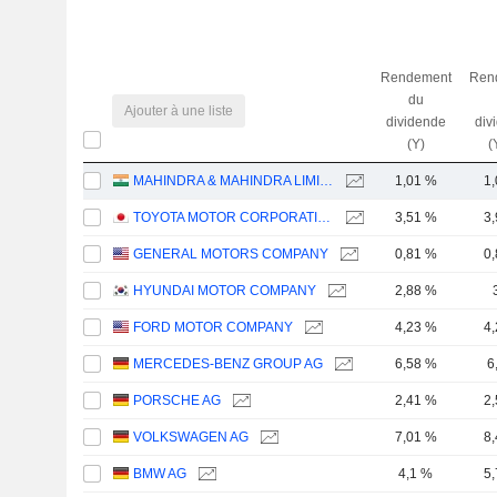
Rendement
Ren
du
Ajouter à une liste
dividende
div
(Y)
(
MAHINDRA & MAHINDRA LIMITED
1,01 %
1
TOYOTA MOTOR CORPORATION
3,51 %
3
GENERAL MOTORS COMPANY
0,81 %
0
HYUNDAI MOTOR COMPANY
2,88 %
FORD MOTOR COMPANY
4,23 %
4
MERCEDES-BENZ GROUP AG
6,58 %
6
PORSCHE AG
2,41 %
2
VOLKSWAGEN AG
7,01 %
8
BMW AG
4,1 %
5