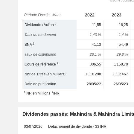
2022
2023
Période Fiscale : Mars
2
Dividende / Action
11,55
16,25
Taux de rendement
1,43 %
1,4 %
2
BNA
41,13
54,49
Taux de distribution
28,1 %
29,8 %
2
Cours de référence
806,55
1 158,70
Nbr de Titres (en Milliers)
1 110 298
1 112 467
Date de publication
28/05/22
26/05/23
1
2
INR en Millions
INR
Dividendes passés: Mahindra & Mahindra Limit
03/07/2026
Détachement de dividende - 33 INR