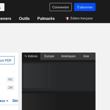
Connexion
S'abonner
eeners
Outils
Palmarès
Édition française
Indices
Europe
Amériques
Asie
ort PDF
RE
ZM
teur
Dérivés
Fonds et ETFs