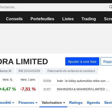
Conseils
Portefeuilles
Listes
Trading
Scr
RA LIMITED
Ajouter à une liste
Rapp
&amp;M
INE101A01026
Fabricants de voitures et camions
Varia. 5j.
Varia. 1 janv.
05/08
Inde : le lobby automobile retire son avertissement sur les dommages liés à l'éthanol pour réviser ses données
+4,47 %
-7,51 %
31/07
MAHINDRA & MAHINDRA LIMITED : Nomura favorable sur le dossier
Société
Finances
Valorisation
Ratings
Agenda
Sec