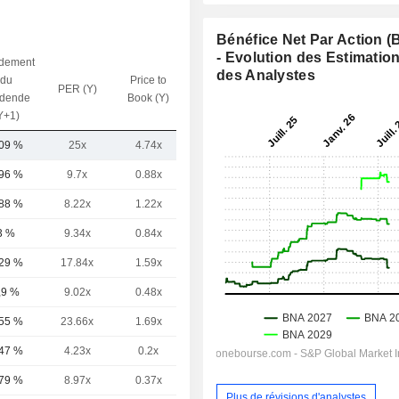
Bénéfice Net Par Action 
- Evolution des Estimatio
dement
des Analystes
du
Price to
PER (Y)
VE / CA (Y)
idende
Book (Y)
Y+1)
,09 %
25x
4.74x
2.12x
,96 %
9.7x
0.88x
1.18x
,88 %
8.22x
1.22x
0.38x
3 %
9.34x
0.84x
1.28x
,29 %
17.84x
1.59x
0.32x
,9 %
9.02x
0.48x
0.12x
,55 %
23.66x
1.69x
1.3x
,47 %
4.23x
0.2x
0x
,79 %
8.97x
0.37x
-0.06x
Plus de révisions d'analystes