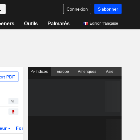
Connexion
S'abonner
eeners
Outils
Palmarès
Édition française
Indices
Europe
Amériques
Asie
ort PDF
MT
teur
Fonds et ETFs