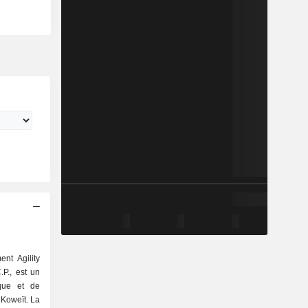
nt Agility
P., est un
ique et de
Koweït. La