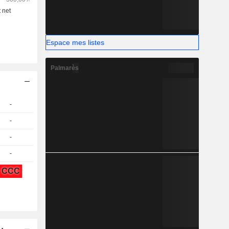
Espace mes listes
Palmarès
-
-
-
-
CCC