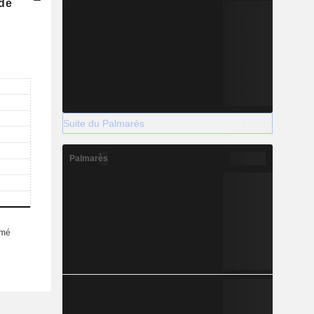
 de
Suite du Palmarès
Palmarès