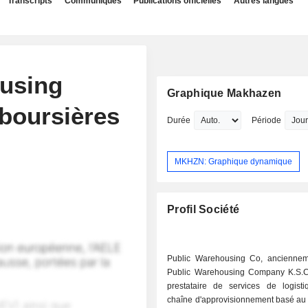
Transcripts
Communiqués
Publications officielles
Autres langues
ousing
Graphique Makhazen
 boursières
Durée
Période
MKHZN: Graphique dynamique
Profil Société
Public Warehousing Co, ancienneme
Public Warehousing Company K.S.C.
prestataire de services de logist
chaîne d'approvisionnement basé au 