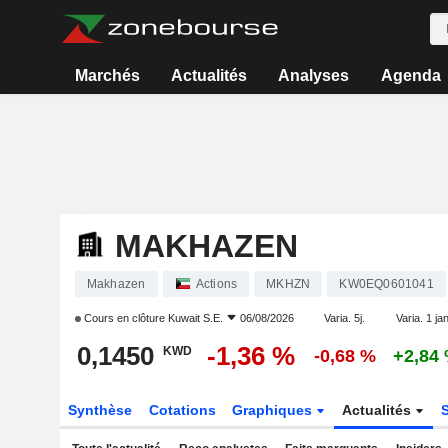
Marchés
Actualités
Analyses
Agenda
MAKHAZEN
Makhazen
Actions
MKHZN
KW0EQ0601041
Cours en clôture
Kuwait S.E.
06/08/2026
Varia. 5j.
Varia. 1 ja
0,1450
-1,36 %
KWD
-0,68 %
+2,84
Synthèse
Cotations
Graphiques
Actualités