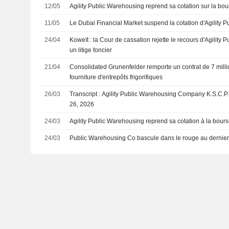
12/05
Agility Public Warehousing reprend sa cotation sur la bo
11/05
Le Dubai Financial Market suspend la cotation d'Agility 
24/04
Koweït : la Cour de cassation rejette le recours d'Agility
un litige foncier
21/04
Consolidated Grunenfelder remporte un contrat de 7 milli
fourniture d'entrepôts frigorifiques
26/03
Transcript : Agility Public Warehousing Company K.S.C.P.
26, 2026
24/03
Agility Public Warehousing reprend sa cotation à la bour
24/03
Public Warehousing Co bascule dans le rouge au dernier 