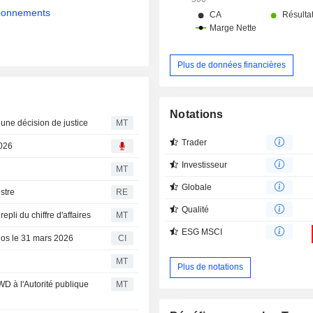
abonnements
Plus de données financières
Notations
 une décision de justice
MT
Trader
2026
Investisseur
MT
Globale
stre
RE
Qualité
pli du chiffre d'affaires
MT
ESG MSCI
clos le 31 mars 2026
CI
MT
Plus de notations
D à l'Autorité publique
MT