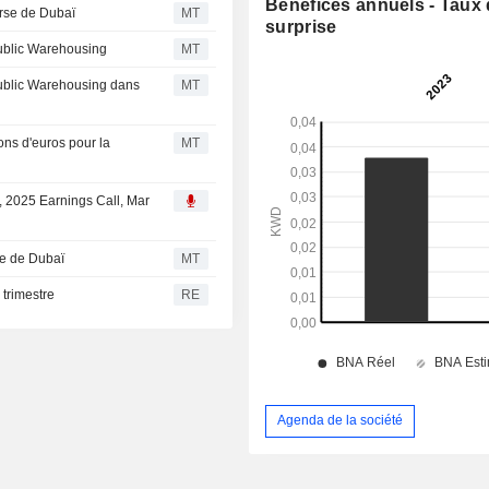
Bénéfices annuels - Taux
urse de Dubaï
MT
surprise
Public Warehousing
MT
 Public Warehousing dans
MT
ons d'euros pour la
MT
, 2025 Earnings Call, Mar
se de Dubaï
MT
trimestre
RE
Agenda de la société