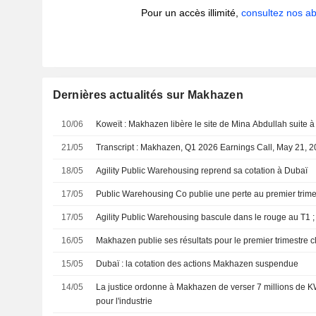
Pour un accès illimité,
consultez nos 
Dernières actualités sur Makhazen
10/06
Koweït : Makhazen libère le site de Mina Abdullah suite à
21/05
Transcript : Makhazen, Q1 2026 Earnings Call, May 21, 
18/05
Agility Public Warehousing reprend sa cotation à Dubaï
17/05
Public Warehousing Co publie une perte au premier trime
17/05
Agility Public Warehousing bascule dans le rouge au T1 ; re
16/05
Makhazen publie ses résultats pour le premier trimestre 
15/05
Dubaï : la cotation des actions Makhazen suspendue
14/05
La justice ordonne à Makhazen de verser 7 millions de KW
pour l'industrie