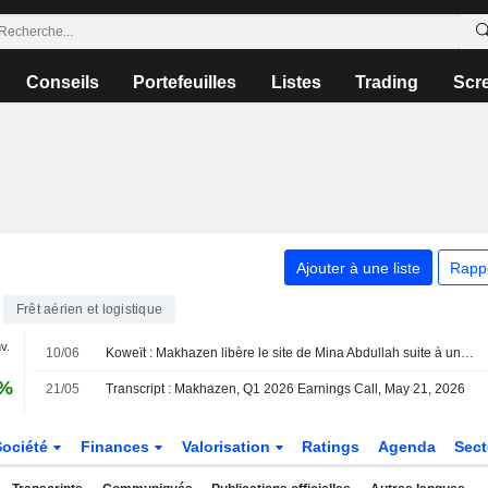
Conseils
Portefeuilles
Listes
Trading
Scr
Ajouter à une liste
Rapp
Frêt aérien et logistique
nv.
10/06
Koweït : Makhazen libère le site de Mina Abdullah suite à une décision de justice
 %
21/05
Transcript : Makhazen, Q1 2026 Earnings Call, May 21, 2026
Société
Finances
Valorisation
Ratings
Agenda
Sec