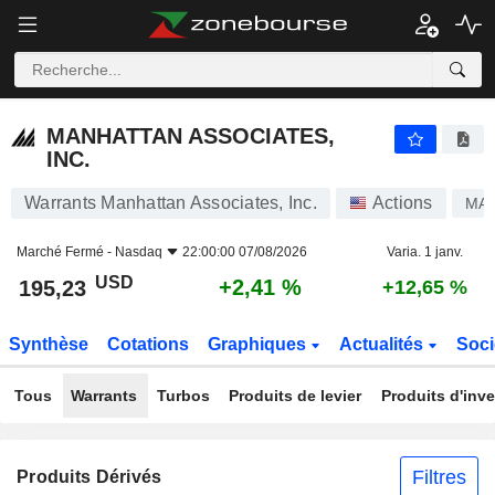
MANHATTAN ASSOCIATES, INC.
195,23
$
+2,41 %
MANHATTAN ASSOCIATES,
INC.
Warrants Manhattan Associates, Inc.
Actions
MA
Marché Fermé -
Nasdaq
22:00:00 07/08/2026
Varia. 1 janv.
USD
+2,41 %
195,23
+12,65 %
Synthèse
Cotations
Graphiques
Actualités
Soci
Tous
Warrants
Turbos
Produits de levier
Produits d'inv
Filtres
Produits Dérivés