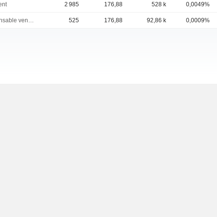
ent
2 985
176,88
528 k
0,0049%
Responsable ventes & marketing
525
176,88
92,86 k
0,0009%