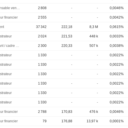
Responsable ventes & marketing
2 808
-
-
0,0046%
ur financier
2 555
-
-
0,0042%
ent
37 342
222,18
8,3 M
0,0615%
strateur
2 024
221,53
448 k
0,0033%
Dirigeant / cadre principal
2 300
220,33
507 k
0,0038%
strateur
1 330
-
-
0,0022%
strateur
1 330
-
-
0,0022%
strateur
1 330
-
-
0,0022%
strateur
1 330
-
-
0,0022%
strateur
1 330
-
-
0,0022%
strateur
1 330
-
-
0,0022%
ur financier
2 788
170,83
476 k
0,0046%
ur financier
79
176,88
13,97 k
0,0001%