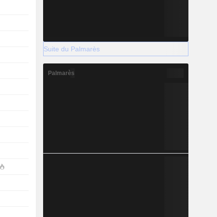
Suite du Palmarès
Palmarès