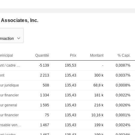
 Associates, Inc.
ansaction
rincipal
Quantité
Prix
Montant
% Capi.
Dirigeant / cadre principal
-5 139
195,53
-
0,0087%
ent
2 213
135,43
300 k
0,0037%
ur juridique
508
135,43
68,8 k
0,0008%
ur financier
1 334
135,43
181 k
0,0022%
eur general
1 595
135,43
216 k
0,0026%
ur financier
75
135,43
10,16 k
0,0001%
Responsable ventes & marketing
1 467
135,43
199 k
0,0024%