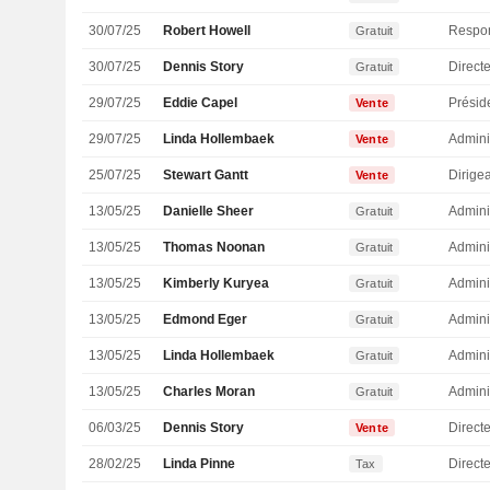
30/07/25
Robert Howell
Gratuit
30/07/25
Dennis Story
Directe
Gratuit
29/07/25
Eddie Capel
Présid
Vente
29/07/25
Linda Hollembaek
Admini
Vente
25/07/25
Stewart Gantt
Vente
13/05/25
Danielle Sheer
Admini
Gratuit
13/05/25
Thomas Noonan
Admini
Gratuit
13/05/25
Kimberly Kuryea
Admini
Gratuit
13/05/25
Edmond Eger
Admini
Gratuit
13/05/25
Linda Hollembaek
Admini
Gratuit
13/05/25
Charles Moran
Admini
Gratuit
06/03/25
Dennis Story
Directe
Vente
28/02/25
Linda Pinne
Directe
Tax