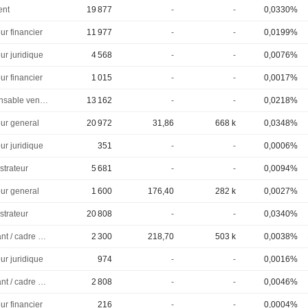
ent
19 877
-
-
0,0330%
ur financier
11 977
-
-
0,0199%
ur juridique
4 568
-
-
0,0076%
ur financier
1 015
-
-
0,0017%
Responsable ventes & marketing
13 162
-
-
0,0218%
eur general
20 972
31,86
668 k
0,0348%
ur juridique
351
-
-
0,0006%
strateur
5 681
-
-
0,0094%
eur general
1 600
176,40
282 k
0,0027%
strateur
20 808
-
-
0,0340%
Dirigeant / cadre principal
2 300
218,70
503 k
0,0038%
ur juridique
974
-
-
0,0016%
Dirigeant / cadre principal
2 808
-
-
0,0046%
ur financier
216
-
-
0,0004%