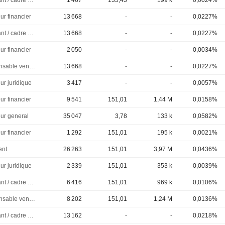
Dirigeant / cadre principal
1 467
135,43
199 k
0,0024%
ur financier
13 668
-
-
0,0227%
Dirigeant / cadre principal
13 668
-
-
0,0227%
ur financier
2 050
-
-
0,0034%
Responsable ventes & marketing
13 668
-
-
0,0227%
ur juridique
3 417
-
-
0,0057%
ur financier
9 541
151,01
1,44 M
0,0158%
eur general
35 047
3,78
133 k
0,0582%
ur financier
1 292
151,01
195 k
0,0021%
ent
26 263
151,01
3,97 M
0,0436%
ur juridique
2 339
151,01
353 k
0,0039%
Dirigeant / cadre principal
6 416
151,01
969 k
0,0106%
Responsable ventes & marketing
8 202
151,01
1,24 M
0,0136%
Dirigeant / cadre principal
13 162
-
-
0,0218%