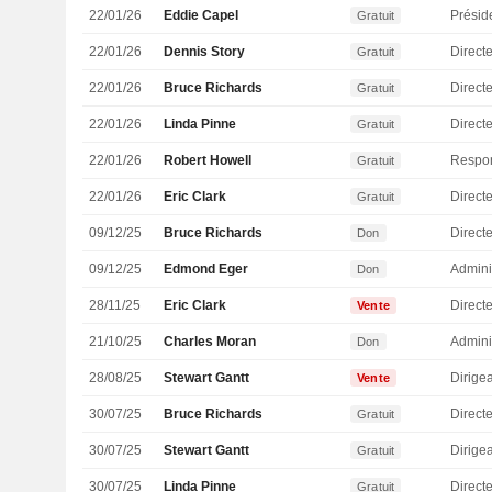
22/01/26
Eddie Capel
Présid
Gratuit
22/01/26
Dennis Story
Directe
Gratuit
22/01/26
Bruce Richards
Directe
Gratuit
22/01/26
Linda Pinne
Directe
Gratuit
22/01/26
Robert Howell
Gratuit
22/01/26
Eric Clark
Direct
Gratuit
09/12/25
Bruce Richards
Directe
Don
09/12/25
Edmond Eger
Admini
Don
28/11/25
Eric Clark
Direct
Vente
21/10/25
Charles Moran
Admini
Don
28/08/25
Stewart Gantt
Vente
30/07/25
Bruce Richards
Directe
Gratuit
30/07/25
Stewart Gantt
Gratuit
30/07/25
Linda Pinne
Directe
Gratuit