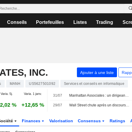
Conseils
Portefeuilles
Listes
Trading
Scr
TES, INC.
Ajouter à une liste
Rapp
s
MANH
US5627501092
Services et conseils en informatique
Varia. 5j.
Varia. 1 janv.
31/07
Manhattan Associates : un dirigeant cède des actions pour plus d'un million de dollars, selon un document de la SEC
2,02 %
+12,65 %
29/07
Wall Street chute après un discours de la Fed opaque et une escalade du conflit en Iran
Société
Finances
Valorisation
Consensus
Ratings