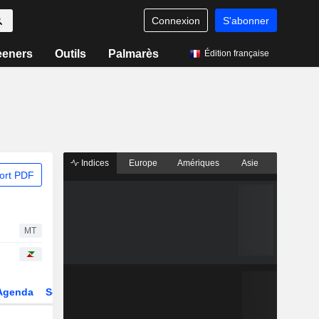
Connexion
S'abonner
eeners
Outils
Palmarès
Édition française
Indices
Europe
Amériques
Asie
ort PDF
MT
Agenda
Secteur
Dérivés
Fonds et ETFs