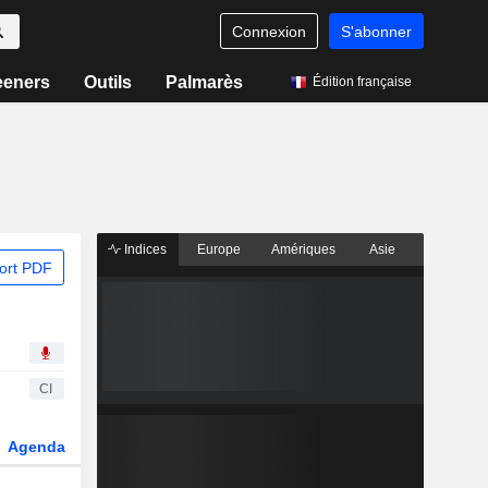
Connexion
S'abonner
eeners
Outils
Palmarès
Édition française
Indices
Europe
Amériques
Asie
ort PDF
CI
Agenda
Secteur
Dérivés
Fonds et ETFs