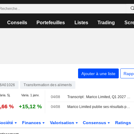
Conseils
Portefeuilles
Listes
Trading
Scr
Ajouter à une liste
Rapp
6A01026
Transformation des aliments
aria. 5j.
Varia. 1 janv.
04/08
Transcript : Marico Limited, Q1 2027 Earnings Call, Aug 04, 2026
1,66 %
+15,12 %
04/08
Marico Limited publie ses résultats pour le premier trimestre clos le 30 juin 2026
Société
Finances
Valorisation
Consensus
Ratings