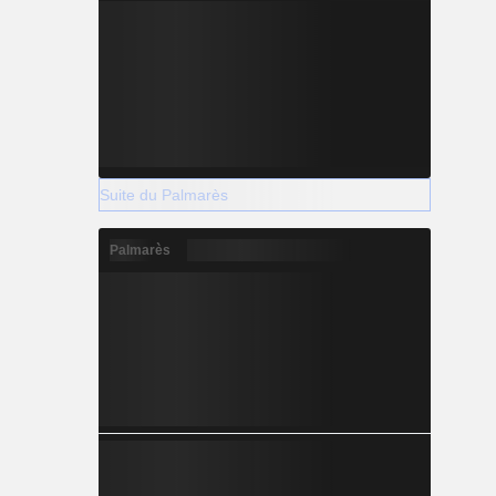
Suite du Palmarès
Palmarès