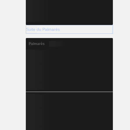
Suite du Palmarès
Palmarès