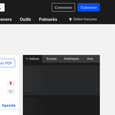
Connexion
S'abonner
eeners
Outils
Palmarès
Édition française
Indices
Europe
Amériques
Asie
ort PDF
CI
Agenda
Secteur
Dérivés
Fonds et ETFs