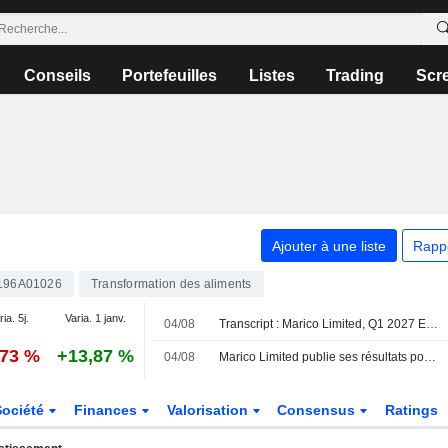
Conseils
Portefeuilles
Listes
Trading
Scr
Ajouter à une liste
Rapp
196A01026
Transformation des aliments
ria. 5j.
Varia. 1 janv.
04/08
Transcript : Marico Limited, Q1 2027 Earnings Call, Aug 04, 2026
,73 %
+13,87 %
04/08
Marico Limited publie ses résultats pour le premier trimestre clos le 30 juin 2026
Société
Finances
Valorisation
Consensus
Ratings