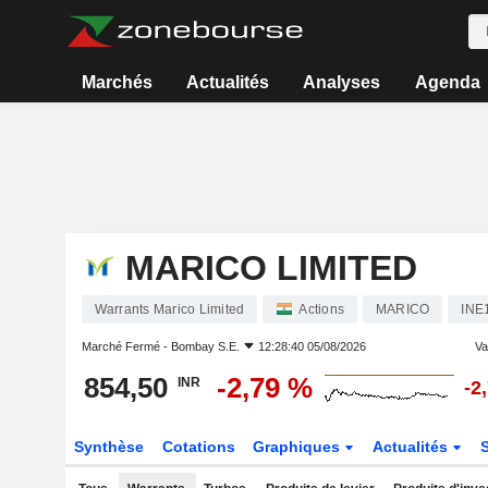
Marchés
Actualités
Analyses
Agenda
MARICO LIMITED
Warrants Marico Limited
Actions
MARICO
INE
Marché Fermé -
Bombay S.E.
12:28:40 05/08/2026
Va
854,50
-2,79 %
INR
-2
Synthèse
Cotations
Graphiques
Actualités