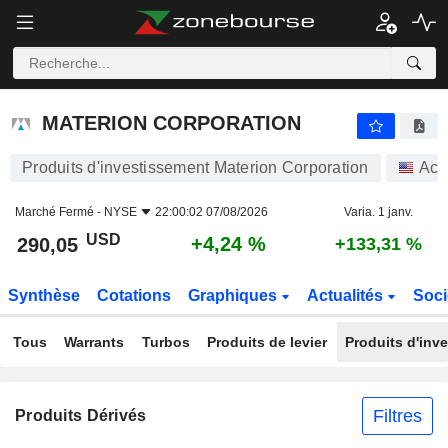
MATERION CORPORATION
290,05
$
+4,24 %
MATERION CORPORATION
Produits d'investissement Materion Corporation
Act
Marché Fermé -
NYSE
22:00:02 07/08/2026
Varia. 1 janv.
USD
+4,24 %
290,05
+133,31 %
Synthèse
Cotations
Graphiques
Actualités
Soci
Tous
Warrants
Turbos
Produits de levier
Produits d'inv
Filtres
Produits Dérivés