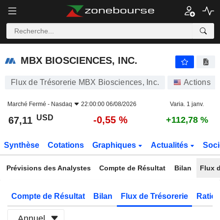
MBX BIOSCIENCES, INC.
67,11
$
-0,55 %
MBX BIOSCIENCES, INC.
Flux de Trésorerie MBX Biosciences, Inc.
Actions
Marché Fermé -
Nasdaq
22:00:00 06/08/2026
Varia. 1 janv.
USD
-0,55 %
67,11
+112,78 %
Synthèse
Cotations
Graphiques
Actualités
Soci
Prévisions des Analystes
Compte de Résultat
Bilan
Flux d
Compte de Résultat
Bilan
Flux de Trésorerie
Ratios
Annuel