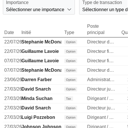
Importance
Type de transaction
Sélectionner une importance
Sélectionner un type d
Poste
Date
Initié
Type
principal
Qua
22/07/26
Stephanie McDonald
Directeur des ressources humaines
Option
22/07/26
Guillaume Lavoie
Directeur financier
Option
07/07/26
Guillaume Lavoie
Directeur financier
Option
07/07/26
Stephanie McDonald
Directeur des ressources humaines
Option
23/06/26
Darren Farber
Administrateur
Option
27/03/26
David Snarch
Directeur juridique
Option
27/03/26
Minda Suchan
Dirigeant / cadre principal
Tax
27/03/26
David Snarch
Directeur juridique
Option
27/03/26
Luigi Pozzebon
Dirigeant / cadre principal
Option
27/03/26
Johnson Johnson
Dirigeant / cadre principal
Option