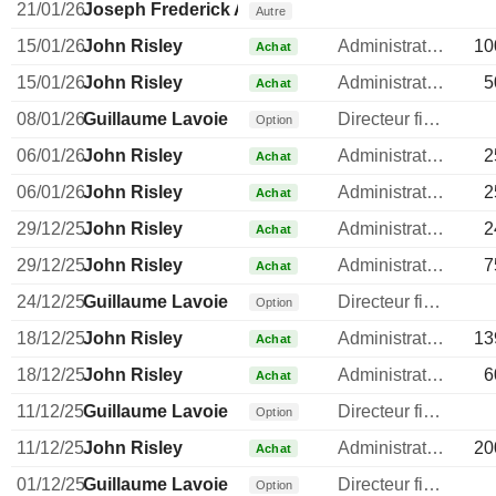
21/01/26
Joseph Frederick Armstrong
Autre
15/01/26
John Risley
Administrateur
10
Achat
15/01/26
John Risley
Administrateur
5
Achat
08/01/26
Guillaume Lavoie
Directeur financier
Option
06/01/26
John Risley
Administrateur
2
Achat
06/01/26
John Risley
Administrateur
2
Achat
29/12/25
John Risley
Administrateur
2
Achat
29/12/25
John Risley
Administrateur
7
Achat
24/12/25
Guillaume Lavoie
Directeur financier
Option
18/12/25
John Risley
Administrateur
13
Achat
18/12/25
John Risley
Administrateur
6
Achat
11/12/25
Guillaume Lavoie
Directeur financier
Option
11/12/25
John Risley
Administrateur
20
Achat
01/12/25
Guillaume Lavoie
Directeur financier
Option