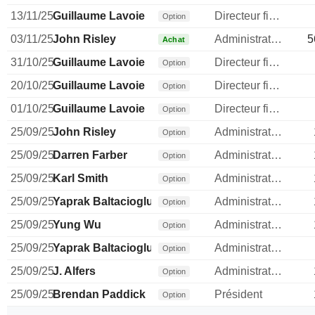
13/11/25
Guillaume Lavoie
Directeur financier
Option
03/11/25
John Risley
Administrateur
5
Achat
31/10/25
Guillaume Lavoie
Directeur financier
Option
20/10/25
Guillaume Lavoie
Directeur financier
Option
01/10/25
Guillaume Lavoie
Directeur financier
Option
25/09/25
John Risley
Administrateur
Option
25/09/25
Darren Farber
Administrateur
Option
25/09/25
Karl Smith
Administrateur
Option
25/09/25
Yaprak Baltacioglu
Administrateur
Option
25/09/25
Yung Wu
Administrateur
Option
25/09/25
Yaprak Baltacioglu
Administrateur
Option
25/09/25
J. Alfers
Administrateur
Option
25/09/25
Brendan Paddick
Président
Option