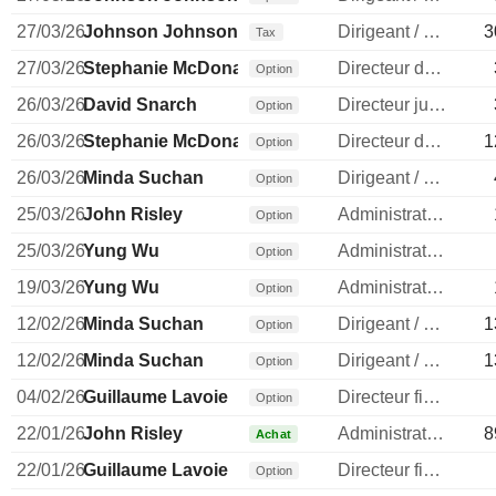
27/03/26
Johnson Johnson
Dirigeant / cadre principal
3
Tax
27/03/26
Stephanie McDonald
Directeur des ressources humaines
Option
26/03/26
David Snarch
Directeur juridique
Option
26/03/26
Stephanie McDonald
Directeur des ressources humaines
1
Option
26/03/26
Minda Suchan
Dirigeant / cadre principal
Option
25/03/26
John Risley
Administrateur
Option
25/03/26
Yung Wu
Administrateur
Option
19/03/26
Yung Wu
Administrateur
Option
12/02/26
Minda Suchan
Dirigeant / cadre principal
1
Option
12/02/26
Minda Suchan
Dirigeant / cadre principal
1
Option
04/02/26
Guillaume Lavoie
Directeur financier
Option
22/01/26
John Risley
Administrateur
8
Achat
22/01/26
Guillaume Lavoie
Directeur financier
Option