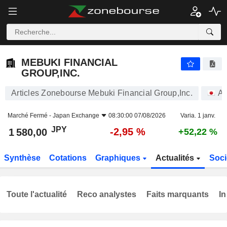
MEBUKI FINANCIAL GROUP,INC.
1 580,00
¥
-2,95 %
MEBUKI FINANCIAL
GROUP,INC.
Articles Zonebourse Mebuki Financial Group,Inc.
Ac
Marché Fermé -
Japan Exchange
08:30:00 07/08/2026
Varia. 1 janv.
JPY
-2,95 %
1 580,00
+52,22 %
Synthèse
Cotations
Graphiques
Actualités
Soci
Toute l'actualité
Reco analystes
Faits marquants
In