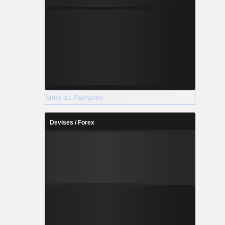
Suite du Palmarès
Devises / Forex