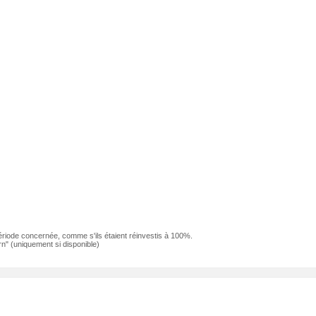
ériode concernée, comme s'ils étaient réinvestis à 100%.
n" (uniquement si disponible)