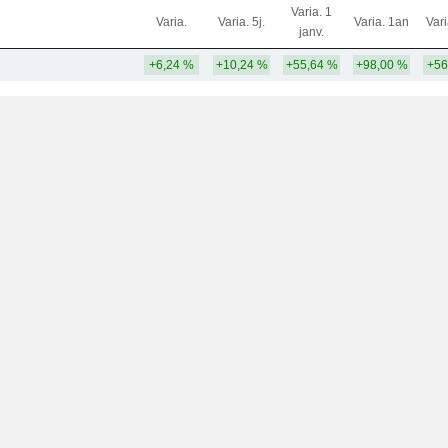
Varia. 1
Varia.
Varia. 5j.
Varia. 1an
Var
janv.
+6,24 %
+10,24 %
+55,64 %
+98,00 %
+56