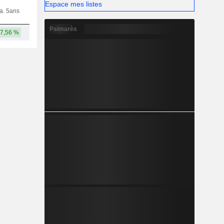
Espace mes listes
ia. 5ans
Capi.
CT
MT
LT
Palmarès
7,56 %
9,07 Md