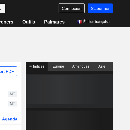
Connexion
S'abonner
eeners
Outils
Palmarès
Édition française
Indices
Europe
Amériques
Asie
ort PDF
MT
MT
Agenda
Secteur
Dérivés
Fonds et ETFs