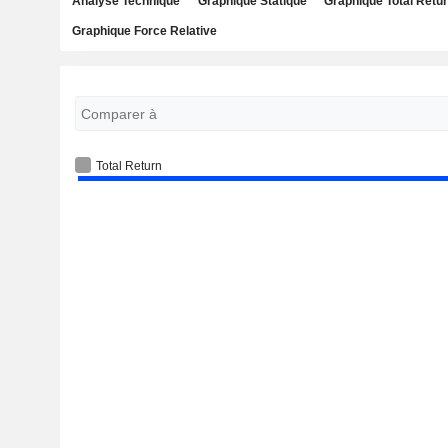
Analyse Technique
Graphique Statique
Graphique Total Retu
Graphique Force Relative
Total Return