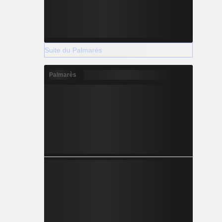
Suite du Palmarès
Palmarès