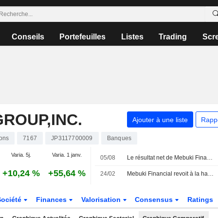
Conseils
Portefeuilles
Listes
Trading
Scr
GROUP,INC.
Ajouter à une liste
Rapp
ions
7167
JP3117700009
Banques
Varia. 5j.
Varia. 1 janv.
05/08
Le résultat net de Mebuki Financial bondit de 55 % au premier trimestre fiscal
+10,24 %
+55,64 %
24/02
Mebuki Financial revoit à la hausse ses prévisions de bénéfice net et de dividende final pour l'exercice 2025
Société
Finances
Valorisation
Consensus
Ratings