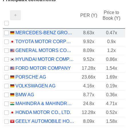
Price to
PER (Y)
Book (Y)
MERCEDES-BENZ GROUP AG
8.63x
0.47x
TOYOTA MOTOR CORPORATION
9.92x
0.9x
GENERAL MOTORS COMPANY
8.09x
1.2x
HYUNDAI MOTOR COMPANY
9.52x
0.86x
FORD MOTOR COMPANY
17.28x
1.54x
PORSCHE AG
23.66x
1.69x
VOLKSWAGEN AG
4.16x
0.19x
BMW AG
8.77x
0.36x
MAHINDRA & MAHINDRA LIMITED
24.8x
4.71x
HONDA MOTOR CO., LTD.
12.28x
0.52x
GEELY AUTOMOBILE HOLDINGS LIMITED
8.09x
1.58x