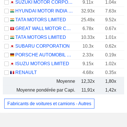
SUZUKI MOTOR CORPORATION
9.11x
1.04x
HYUNDAI MOTOR INDIA LIMITED
32.93x
7.63x
TATA MOTORS LIMITED
25.49x
9.52x
GREAT WALL MOTOR COMPANY LIMITED
6.78x
0.67x
TATA MOTORS LIMITED
10.33x
1.01x
SUBARU CORPORATION
10.3x
0.62x
PORSCHE AUTOMOBIL HOLDING SE
2.33x
0.19x
ISUZU MOTORS LIMITED
9.15x
1.02x
RENAULT
4.68x
0.35x
Moyenne
12,32x
1,80x
Moyenne pondérée par Capi.
11,91x
1,42x
Fabricants de voitures et camions - Autres