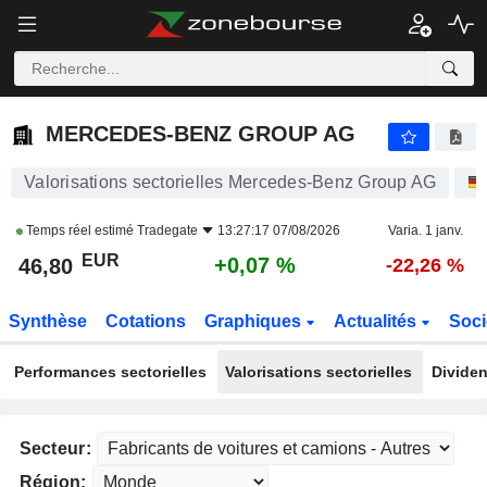
MERCEDES-BENZ GROUP AG
46,80
€
+0,07 %
MERCEDES-BENZ GROUP AG
Valorisations sectorielles Mercedes-Benz Group AG
Temps réel estimé
Tradegate
13:27:17 07/08/2026
Varia. 1 janv.
EUR
+0,07 %
46,80
-22,26 %
Synthèse
Cotations
Graphiques
Actualités
Soci
Performances sectorielles
Valorisations sectorielles
Dividen
Secteur:
Région: