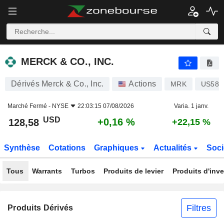
MERCK & CO., INC.
128,58
$
+0,16 %
MERCK & CO., INC.
Dérivés Merck & Co., Inc.
Actions
MRK
US589
Marché Fermé -
NYSE
22:03:15 07/08/2026
Varia. 1 janv.
USD
+0,16 %
128,58
+22,15 %
Synthèse
Cotations
Graphiques
Actualités
Soci
Tous
Warrants
Turbos
Produits de levier
Produits d'inv
Filtres
Produits Dérivés