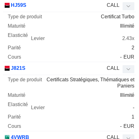
Type
HJ59S
CALL
de
Certificat Turbo
Mnemo
Type
produit
Maturité
Elasticité
Levier
Parité
Co
Illimité
2.43x
2
-
EUR
J821S
CALL
Certificats Stratégiques, Thématiques et
Paniers
Illimité
-
1
-
EUR
4VWRB
CALL