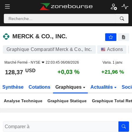
MERCK & CO., INC.
128,37
$
+0,03 %
MERCK & CO., INC.
Graphique Comparatif Merck & Co., Inc.
Actions
Marché Fermé -
NYSE
22:03:45 06/08/2026
Varia. 1 janv.
USD
+0,03 %
128,37
+21,96 %
Synthèse
Cotations
Graphiques
Actualités
Soci
Analyse Technique
Graphique Statique
Graphique Total Re