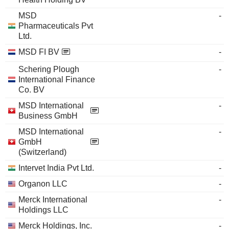
MSD
-
Pharmaceuticals Pvt
Ltd.
MSD FI BV
-
Schering Plough
-
International Finance
Co. BV
MSD International
-
Business GmbH
MSD International
-
GmbH
(Switzerland)
Intervet India Pvt Ltd.
-
Organon LLC
-
Merck International
-
Holdings LLC
Merck Holdings, Inc.
-