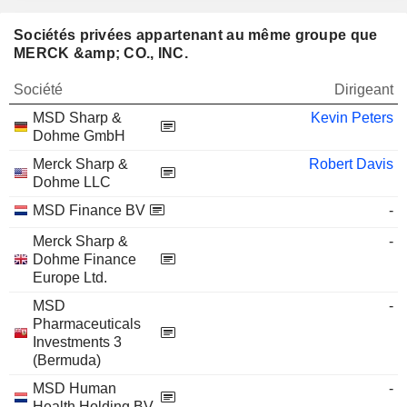
Sociétés privées appartenant au même groupe que
MERCK &amp; CO., INC.
Société
Dirigeant
MSD Sharp &
Kevin Peters
Dohme GmbH
Merck Sharp &
Robert Davis
Dohme LLC
MSD Finance BV
-
Merck Sharp &
-
Dohme Finance
Europe Ltd.
MSD
-
Pharmaceuticals
Investments 3
(Bermuda)
MSD Human
-
Health Holding BV