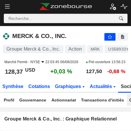
MERCK & CO., INC.
128,37
$
+0,03 %
MERCK & CO., INC.
Groupe Merck & Co., Inc.
Action
MRK
US58933Y1
Marché Fermé -
NYSE
22:03:45 06/08/2026
Pré-ouverture
13:56:23
USD
+0,03 %
128,37
127,50
-0,68 %
Synthèse
Cotations
Graphiques
Actualités
Soci
Profil
Gouvernance
Actionnariat
Transactions d'initiés
Groupe Merck & Co., Inc. : Graphique Relationnel