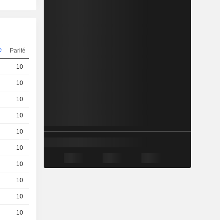
Parité
Cours
10
1.3 / 1.35
10
0.19 / 0.24
10
0.4 / 0.46
10
1.02 / 1.08
10
0.68 / 0.74
10
1.61 / 1.67
10
1.99 / 2.05
10
2,500
EUR
10
0.86 / 0.91
10
0.5 / 0.55