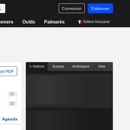
Connexion
S'abonner
eeners
Outils
Palmarès
Édition française
Indices
Europe
Amériques
Asie
ort PDF
ZD
ZD
Agenda
Secteur
Dérivés
Fonds et ETFs