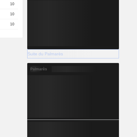
10
0,7600
EUR
10
0,3900
EUR
10
0,1900
EUR
Suite du Palmarès
Palmarès