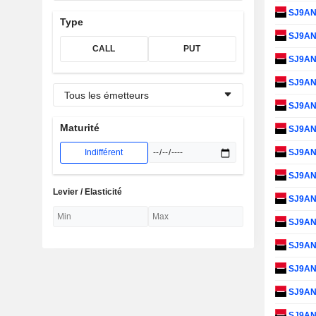
SJ9A
Type
SJ9A
CALL
PUT
SJ9A
SJ9A
Tous les émetteurs
SJ9A
Maturité
SJ9A
Indifférent
SJ9A
SJ9A
Levier / Elasticité
SJ9A
SJ9A
SJ9A
SJ9A
SJ9A
SJ9A