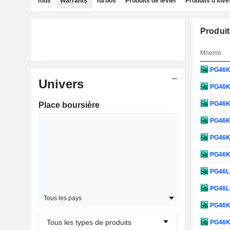
Tous
Warrants
Turbos
Produits de levier
Produits d'inv
Produit
Mnemo
PG46
Univers
PG46
PG46
Place boursière
PG46
PG46
PG46
PG46
PG46
Tous les pays
PG46
Tous les types de produits
PG46