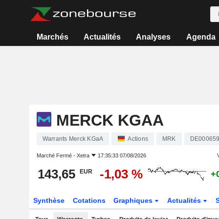
Marchés
Actualités
Analyses
Agenda
MERCK KGAA
Warrants Merck KGaA
Actions
MRK
DE00065
Marché Fermé -
Xetra
17:35:33 07/08/2026
V
143,65
-1,03 %
EUR
+
Synthèse
Cotations
Graphiques
Actualités