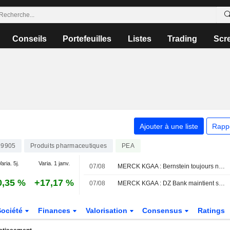
Conseils
Portefeuilles
Listes
Trading
Scr
Ajouter à une liste
Rapp
99905
Produits pharmaceutiques
PEA
aria. 5j.
Varia. 1 janv.
07/08
MERCK KGAA : Bernstein toujours neutre sur le dossier
0,35 %
+17,17 %
07/08
MERCK KGAA : DZ Bank maintient sa recommandation à l'achat
Société
Finances
Valorisation
Consensus
Ratings