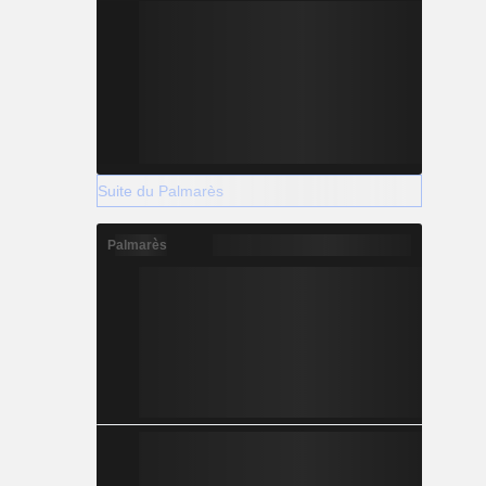
Suite du Palmarès
Palmarès