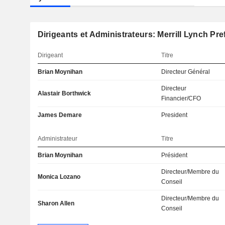
Dirigeants et Administrateurs: Merrill Lynch Pref
Dirigeant
Titre
Brian Moynihan
Directeur Général
Directeur
Alastair Borthwick
Financier/CFO
James Demare
President
Administrateur
Titre
Brian Moynihan
Président
Directeur/Membre du
Monica Lozano
Conseil
Directeur/Membre du
Sharon Allen
Conseil