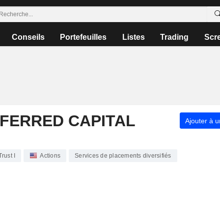
Conseils
Portefeuilles
Listes
Trading
Scr
FERRED CAPITAL
Ajouter à u
rust I
Actions
Services de placements diversifiés