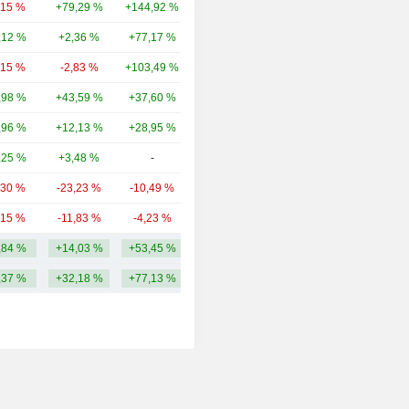
,15 %
+79,29 %
+144,92 %
44 Md
,12 %
+2,36 %
+77,17 %
14,06 Md
,15 %
-2,83 %
+103,49 %
12,31 Md
,98 %
+43,59 %
+37,60 %
9,19 Md
,96 %
+12,13 %
+28,95 %
7,58 Md
,25 %
+3,48 %
-
4,76 Md
,30 %
-23,23 %
-10,49 %
4,46 Md
,15 %
-11,83 %
-4,23 %
4,08 Md
,84 %
+14,03 %
+53,45 %
18,81 Md
,37 %
+32,18 %
+77,13 %