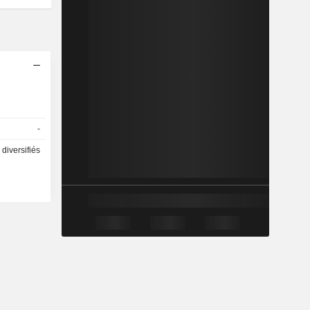
-
diversifiés