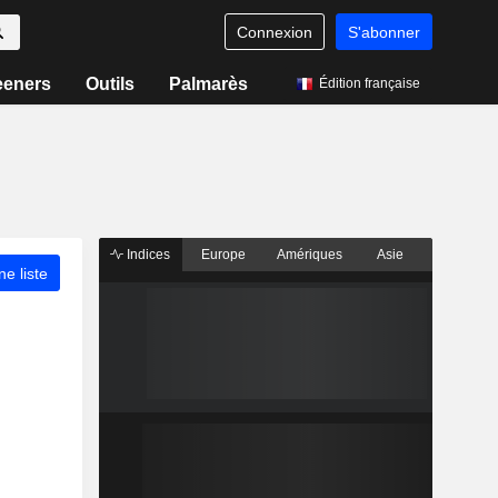
Connexion
S'abonner
eeners
Outils
Palmarès
Édition française
Indices
Europe
Amériques
Asie
ne liste