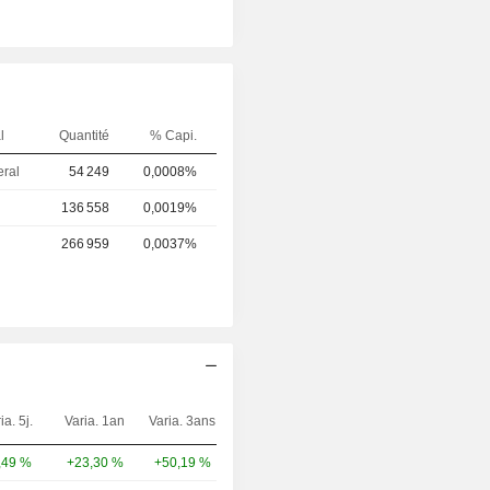
l
Quantité
% Capi.
eral
54 249
0,0008%
136 558
0,0019%
266 959
0,0037%
ia. 5j.
Varia. 1an
Varia. 3ans
Capi.($)
,49 %
+23,30 %
+50,19 %
68,88 Md