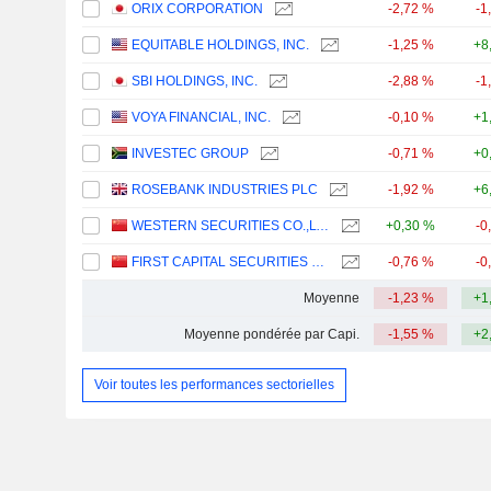
ORIX CORPORATION
-2,72 %
-1
EQUITABLE HOLDINGS, INC.
-1,25 %
+8
SBI HOLDINGS, INC.
-2,88 %
-1
VOYA FINANCIAL, INC.
-0,10 %
+1
INVESTEC GROUP
-0,71 %
+0
ROSEBANK INDUSTRIES PLC
-1,92 %
+6
WESTERN SECURITIES CO.,LTD.
+0,30 %
-0
FIRST CAPITAL SECURITIES CO., LTD.
-0,76 %
-0
Moyenne
-1,23 %
+1
Moyenne pondérée par Capi.
-1,55 %
+2
Voir toutes les performances sectorielles