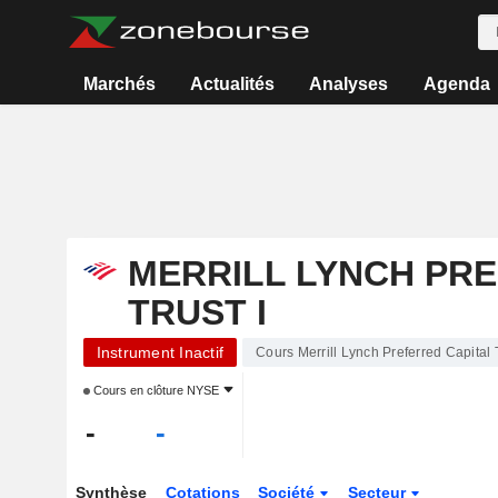
Marchés
Actualités
Analyses
Agenda
MERRILL LYNCH PRE
TRUST I
Instrument Inactif
Cours Merrill Lynch Preferred Capital T
Cours en clôture
NYSE
-
-
Synthèse
Cotations
Société
Secteur