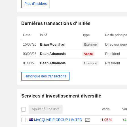
Plus d'insiders
Dernières transactions d'initiés
Date
Initié
Type
Poste principa
15/07/26
Brian Moynihan
Directeur gen
Exercice
03/03/26
Dean Athanasia
President
Vente
01/03/26
Dean Athanasia
President
Exercice
Historique des transactions
Services d'investissement diversifié
Ajouter à une liste
Varia.
Var
MACQUARIE GROUP LIMITED
-1,05 %
+4