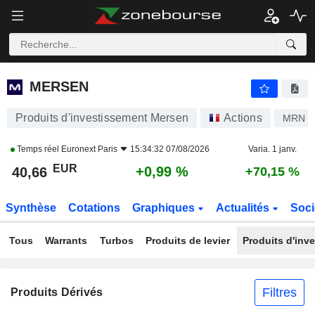
MERSEN
40,66
€
+0,99 %
MERSEN
Produits d'investissement Mersen
Actions
MRN
Temps réel
Euronext Paris
15:34:32 07/08/2026
Varia. 1 janv.
EUR
+0,99 %
40,66
+70,15 %
Synthèse
Cotations
Graphiques
Actualités
Soci
Tous
Warrants
Turbos
Produits de levier
Produits d'inv
Filtres
Produits Dérivés