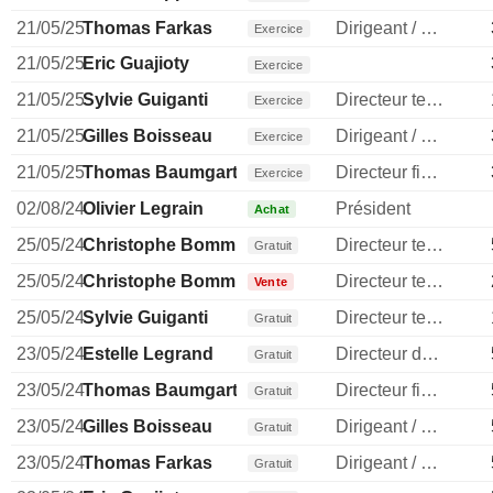
21/05/25
Thomas Farkas
Dirigeant / cadre principal
Exercice
21/05/25
Eric Guajioty
Exercice
21/05/25
Sylvie Guiganti
Directeur technique
Exercice
21/05/25
Gilles Boisseau
Dirigeant / cadre principal
Exercice
21/05/25
Thomas Baumgartner
Directeur financier
Exercice
02/08/24
Olivier Legrain
Président
Achat
25/05/24
Christophe Bommier
Directeur technique
Gratuit
25/05/24
Christophe Bommier
Directeur technique
Vente
25/05/24
Sylvie Guiganti
Directeur technique
Gratuit
23/05/24
Estelle Legrand
Directeur des ressources humaines
Gratuit
23/05/24
Thomas Baumgartner
Directeur financier
Gratuit
23/05/24
Gilles Boisseau
Dirigeant / cadre principal
Gratuit
23/05/24
Thomas Farkas
Dirigeant / cadre principal
Gratuit