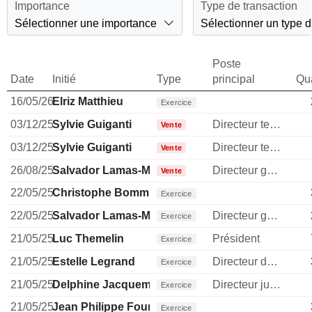
Importance
Type de transaction
Sélectionner une importance
Sélectionner un type d
Poste
Date
Initié
Type
principal
Qua
16/05/26
Elriz Matthieu
Exercice
03/12/25
Sylvie Guiganti
Directeur technique
Vente
03/12/25
Sylvie Guiganti
Directeur technique
Vente
26/08/25
Salvador Lamas-Mantec
Directeur general
Vente
22/05/25
Christophe Bommier
Exercice
22/05/25
Salvador Lamas-Mantec
Directeur general
Exercice
21/05/25
Luc Themelin
Président
Exercice
21/05/25
Estelle Legrand
Directeur des ressources humaines
Exercice
21/05/25
Delphine Jacquemont
Directeur juridique
Exercice
21/05/25
Jean Philippe Fournier
Exercice