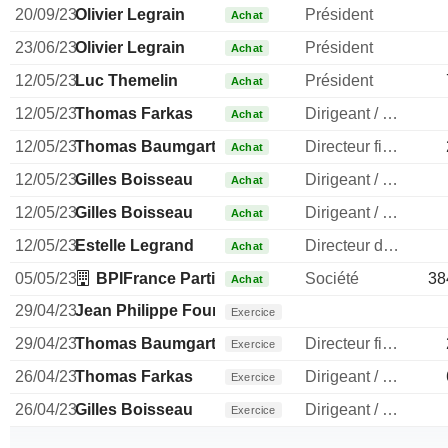
20/09/23
Olivier Legrain
Président
Achat
23/06/23
Olivier Legrain
Président
Achat
12/05/23
Luc Themelin
Président
Achat
12/05/23
Thomas Farkas
Dirigeant / cadre principal
Achat
12/05/23
Thomas Baumgartner
Directeur financier
Achat
12/05/23
Gilles Boisseau
Dirigeant / cadre principal
Achat
12/05/23
Gilles Boisseau
Dirigeant / cadre principal
Achat
12/05/23
Estelle Legrand
Directeur des ressources humaines
Achat
05/05/23
BPIFrance Participations SA /PRIVATE EQUITY
Société
38
Achat
29/04/23
Jean Philippe Fournier
Exercice
29/04/23
Thomas Baumgartner
Directeur financier
Exercice
26/04/23
Thomas Farkas
Dirigeant / cadre principal
Exercice
26/04/23
Gilles Boisseau
Dirigeant / cadre principal
Exercice