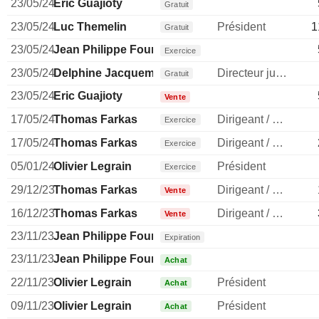
23/05/24
Eric Guajioty
Gratuit
23/05/24
Luc Themelin
Président
1
Gratuit
23/05/24
Jean Philippe Fournier
Exercice
23/05/24
Delphine Jacquemont
Directeur juridique
Gratuit
23/05/24
Eric Guajioty
Vente
17/05/24
Thomas Farkas
Dirigeant / cadre principal
Exercice
17/05/24
Thomas Farkas
Dirigeant / cadre principal
Exercice
05/01/24
Olivier Legrain
Président
Exercice
29/12/23
Thomas Farkas
Dirigeant / cadre principal
Vente
16/12/23
Thomas Farkas
Dirigeant / cadre principal
Vente
23/11/23
Jean Philippe Fournier
Expiration
23/11/23
Jean Philippe Fournier
Achat
22/11/23
Olivier Legrain
Président
Achat
09/11/23
Olivier Legrain
Président
Achat