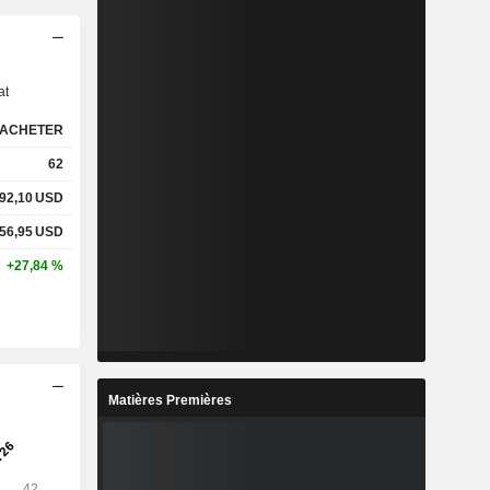
s
at
ACHETER
62
92,10
USD
56,95
USD
+27,84 %
Matières Premières