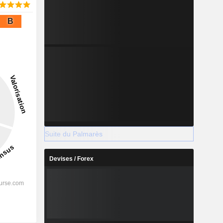
B
Suite du Palmarès
Devises / Forex