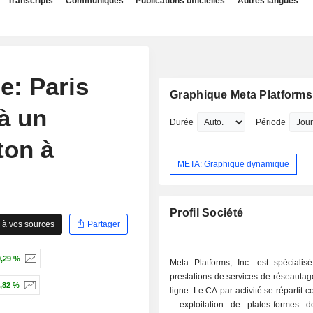
Transcripts
Communiqués
Publications officielles
Autres langues
e: Paris
Graphique Meta Platforms,
à un
Durée
Période
ton à
META: Graphique dynamique
Profil Société
 à vos sources
Partager
,29 %
Meta Platforms, Inc. est spécialis
prestations de services de réseautag
,82 %
ligne. Le CA par activité se répartit 
- exploitation de plates-formes 