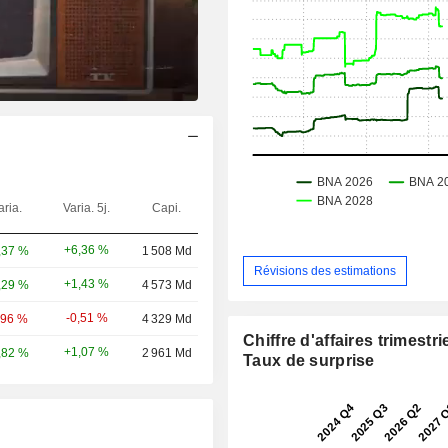
aria.
Varia. 5j.
Capi.
+6,36 %
,37 %
1 508 Md
Révisions des estimations
+1,43 %
,29 %
4 573 Md
-0,51 %
,96 %
4 329 Md
Chiffre d'affaires trimestrie
+1,07 %
,82 %
2 961 Md
Taux de surprise