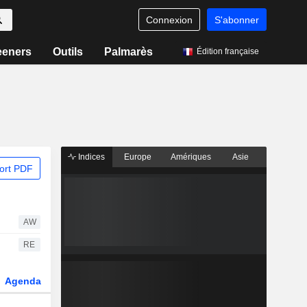
Connexion
S'abonner
eeners
Outils
Palmarès
Édition française
Indices
Europe
Amériques
Asie
ort PDF
AW
RE
Agenda
Secteur
Dérivés
Fonds et ETFs