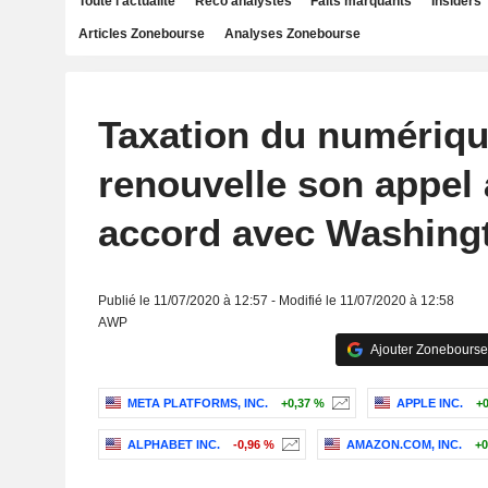
Toute l'actualité
Reco analystes
Faits marquants
Insiders
Articles Zonebourse
Analyses Zonebourse
Taxation du numériqu
renouvelle son appel 
accord avec Washing
Publié le 11/07/2020 à 12:57 - Modifié le 11/07/2020 à 12:58
AWP
Ajouter Zonebourse
META PLATFORMS, INC.
+0,37 %
APPLE INC.
+0
ALPHABET INC.
-0,96 %
AMAZON.COM, INC.
+0