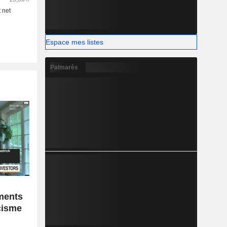
Espace mes listes
Palmarès
ments
icisme