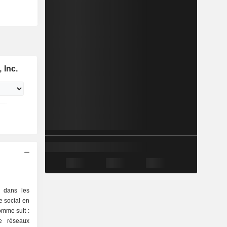
 Inc.
é dans les
e social en
comme suit :
de réseaux