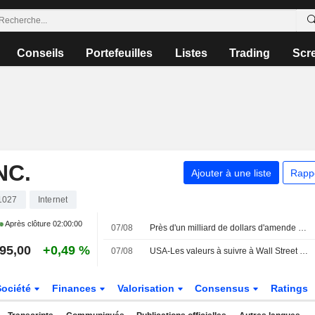
Conseils
Portefeuilles
Listes
Trading
Scr
NC.
Ajouter à une liste
Rapp
1027
Internet
Après clôture
02:00:00
07/08
Près d'un milliard de dollars d'amende pour Meta
95,00
+0,49 %
07/08
USA-Les valeurs à suivre à Wall Street (actualisé)
Société
Finances
Valorisation
Consensus
Ratings