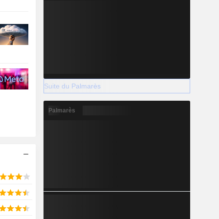
Suite du Palmarès
Palmarès