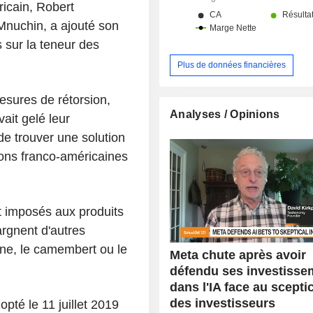
icain, Robert
 Mnuchin, a ajouté son
 sur la teneur des
Plus de données financières
esures de rétorsion,
Analyses / Opinions
ait gelé leur
de trouver une solution
ions franco-américaines
t imposés aux produits
rgnent d'autres
ne, le camembert ou le
Meta chute après avoir
défendu ses investisse
dans l'IA face au scept
des investisseurs
pté le 11 juillet 2019