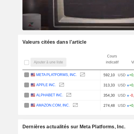
Valeurs citées dans l'article
Cours
Ajouter à une liste
indicatif
V
META PLATFORMS, INC.
592,10
USD
+0
APPLE INC.
313,33
USD
+0
ALPHABET INC.
354,30
USD
-0
AMAZON.COM, INC.
274,48
USD
+0
Dernières actualités sur Meta Platforms, Inc.