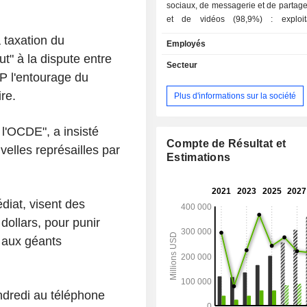
sociaux, de messagerie et de partag
et de vidéos (98,9%) : exploit
plateformes Facebook, Instagram, 
 taxation du
Employés
Threads et WhatsApp (3,58 m
t" à la dispute entre
d'utilisateurs actifs par jour en 2025) ; - vente d
Secteur
produits, de logiciels et de dispositif
P l'entourage du
virtuelle et augmentée (1,1%) : 
re.
Plus d'informations sur la société
réalité virtuelle (Meta Quest), écran
(Facebook Portal), dispositifs mobiles
CA par source de revenus se ven
 l'OCDE", a insisté
ventes d'espaces publicitaires (98,7%
Compte de Résultat et
velles représailles par
(1,3%). La répartition géographique du CA est la
Estimations
suivante : Etats-Unis et Canada (39
Pacifique (26,8%), Europe (23,2%)
(10,8%).
iat, visent des
 dollars, pour punir
e aux géants
ndredi au téléphone