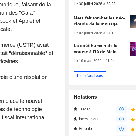
mérique, faisant de la
Le 30 juillet 2026 à 23:23
ion des "Gafa"
Meta fait tomber les néo-
ook et Apple) et
clouds de leur nuage
cale.
Le 03 juillet 2026 à 17:19
mmerce (USTR) avait
Le coût humain de la
course à l'IA de Meta
ait "déraisonnable" et
ricaines.
Le 16 mars 2026 à 11:54
Plus d'analyses
voie d'une résolution
Notations
en place le nouvel
pes de technologie
Trader
fiscal international
Investisseur
Globale