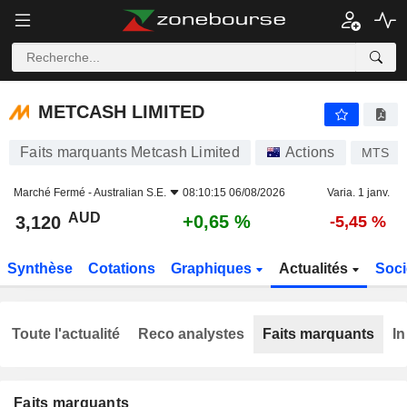
METCASH LIMITED
3,120
$
+0,65 %
METCASH LIMITED
Faits marquants Metcash Limited
Actions
MTS
Marché Fermé -
Australian S.E.
08:10:15 06/08/2026
Varia. 1 janv.
AUD
+0,65 %
3,120
-5,45 %
Synthèse
Cotations
Graphiques
Actualités
Soci
Toute l'actualité
Reco analystes
Faits marquants
In
Faits marquants