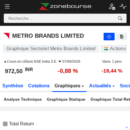
METRO BRANDS LIMITED
972,50
₹
-0,88 %
METRO BRANDS LIMITED
Graphique Sectoriel Metro Brands Limited
Actions
Cours en clôture
NSE India S.E.
07/08/2026
Varia. 1 janv.
INR
-0,88 %
972,50
-19,44 %
Synthèse
Cotations
Graphiques
Actualités
Soci
Analyse Technique
Graphique Statique
Graphique Total Re
Total Return