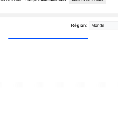
des sectoriels
Comparaisons Financières
Notations sectorielles
Région: