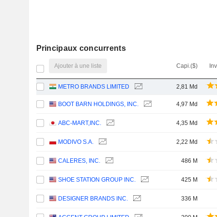
Principaux concurrents
Ajouter à une liste
Capi.($)
In
METRO BRANDS LIMITED
2,81 Md
BOOT BARN HOLDINGS, INC.
4,97 Md
ABC-MART,INC.
4,35 Md
MODIVO S.A.
2,22 Md
CALERES, INC.
486 M
SHOE STATION GROUP INC.
425 M
DESIGNER BRANDS INC.
336 M