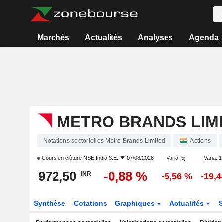
Marchés
Actualités
Analyses
Agenda
METRO BRANDS LIM
Notations sectorielles Metro Brands Limited
Actions
Cours en clôture
NSE India S.E.
07/08/2026
Varia. 5j.
Varia. 1
972,50
-0,88 %
INR
-5,56 %
-19,
Synthèse
Cotations
Graphiques
Actualités