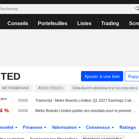
Conseils
Portefeuilles
Listes
Trading
Scr
ITED
Ajouter à une liste
Rapp
METROBRAND
INE317I01021
Détaillant habillement et accessoires
 janv.
05/08
Transcript : Metro Brands Limited, Q1 2027 Earnings Call, Aug 05, 2026
44 %
04/08
Metro Brands Limited publie ses résultats pour le premier trimestre clos le 30 juin 2026
Société
Finances
Valorisation
Consensus
Ratings