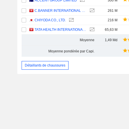
ACCENT GROUP LIMITED
300 M
C.BANNER INTERNATIONAL HOLDINGS LIMITED
261 M
CHIYODA CO., LTD.
216 M
TATA HEALTH INTERNATIONAL HOLDINGS LIMITED
65,63 M
Moyenne
1,49 Md
Moyenne pondérée par Capi.
Détaillants de chaussures