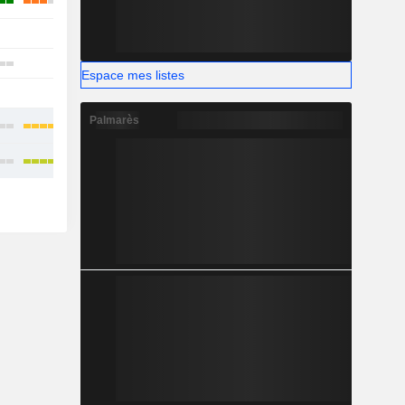
-
-
-
Espace mes listes
-
-
Palmarès