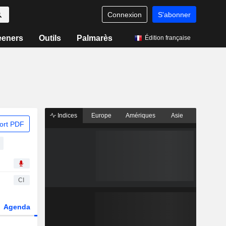
Connexion
S'abonner
eeners
Outils
Palmarès
Édition française
Indices
Europe
Amériques
Asie
ort PDF
CI
Agenda
Secteur