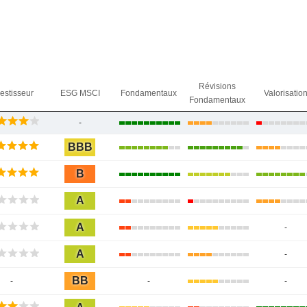
Révisions
vestisseur
ESG MSCI
Fondamentaux
Valorisatio
Fondamentaux
-
BBB
B
A
A
-
A
-
BB
-
-
-