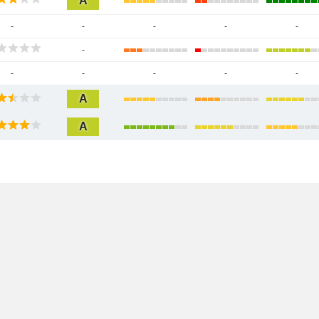
A
-
-
-
-
-
-
-
-
-
-
-
A
A