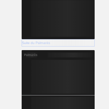
Suite du Palmarès
Palmarès