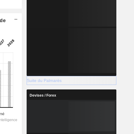
 de
Suite du Palmarès
Devises / Forex