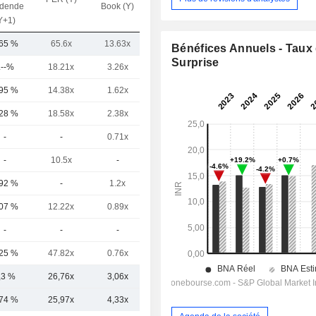
idende
Book (Y)
Y+1)
,65 %
65.6x
13.63x
9.15x
Bénéfices Annuels - Taux
Surprise
.--%
18.21x
3.26x
1.81x
,95 %
14.38x
1.62x
1.14x
,28 %
18.58x
2.38x
1.05x
-
-
0.71x
0.23x
-
10.5x
-
-
,92 %
-
1.2x
0.22x
,07 %
12.22x
0.89x
0.65x
-
-
-
-
,25 %
47.82x
0.76x
0.23x
,3 %
26,76x
3,06x
1,81x
,74 %
25,97x
4,33x
2,70x