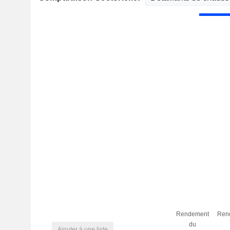
Rendement
Ren
du
Ajouter à une liste