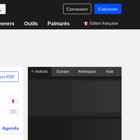
Connexion
S'abonner
eeners
Outils
Palmarès
Édition française
Indices
Europe
Amériques
Asie
ort PDF
CI
Agenda
Secteur