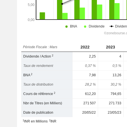
2022
2023
Période Fiscale : Mars
2
Dividende / Action
2,25
4
Taux de rendement
0,37 %
0,5 %
2
BNA
7,98
13,26
Taux de distribution
28,2 %
30,2 %
2
Cours de référence
612,20
794,65
Nbr de Titres (en Milliers)
271 507
271 733
Date de publication
20/05/22
23/05/23
1
2
INR en Millions
INR