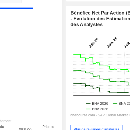
Bénéfice Net Par Action 
- Evolution des Estimatio
des Analystes
dement
du
Price to
Plus de révisions d'analystes
PER (Y)
VE / CA (Y)