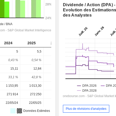
Dividende / Action (DPA) -
Evolution des Estimation
des Analystes
2024
2025
2026
2027
2028
5
5,5
6
6,34
7,641
0,43 %
0,54 %
0,67 %
0,65 %
0,78 %
15,11
12,84
15,06
17,11
21,01
33,1 %
42,8 %
39,8 %
37,1 %
36,4 %
1 153,95
1 013,30
981,10
981,10
981,10
271 914
272 250
272 547
-
-
22/05/24
22/05/25
20/05/26
-
-
Plus de révisions d'analystes
Données Estimées