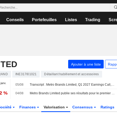
Conseils
Portefeuilles
Listes
Trading
Scr
ITED
Ajouter à une liste
Rapp
RAND
INE317I01021
Détaillant habillement et accessoires
 janv.
05/08
Transcript : Metro Brands Limited, Q1 2027 Earnings Call, Aug 05, 2026
72 %
04/08
Metro Brands Limited publie ses résultats pour le premier trimestre clos le 30 juin 2026
Société
Finances
Valorisation
Consensus
Ratings