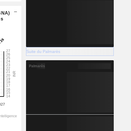
(BNA)
ns
Suite du Palmarès
Palmarès