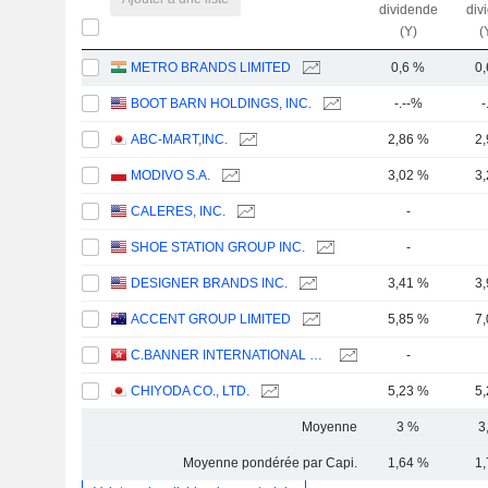
dividende
div
(Y)
(
METRO BRANDS LIMITED
0,6 %
0
BOOT BARN HOLDINGS, INC.
-.--%
-
ABC-MART,INC.
2,86 %
2
MODIVO S.A.
3,02 %
3
CALERES, INC.
-
SHOE STATION GROUP INC.
-
DESIGNER BRANDS INC.
3,41 %
3
ACCENT GROUP LIMITED
5,85 %
7
C.BANNER INTERNATIONAL HOLDINGS LIMITED
-
CHIYODA CO., LTD.
5,23 %
5
Moyenne
3 %
3
Moyenne pondérée par Capi.
1,64 %
1