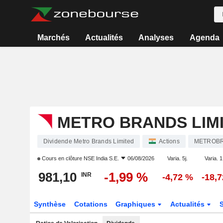
Marchés
Actualités
Analyses
Agenda
METRO BRANDS LIM
Dividende Metro Brands Limited
Actions
METROB
Cours en clôture
NSE India S.E.
06/08/2026
Varia. 5j.
Varia. 1
981,10
-1,99 %
INR
-4,72 %
-18,
Synthèse
Cotations
Graphiques
Actualités