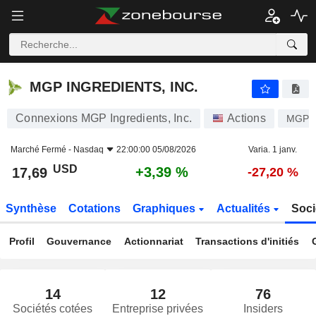
MGP INGREDIENTS, INC.
17,69
$
+3,39 %
MGP INGREDIENTS, INC.
Connexions MGP Ingredients, Inc.
Actions
MGPI
Marché Fermé -
Nasdaq
22:00:00 05/08/2026
Varia. 1 janv.
USD
+3,39 %
17,69
-27,20 %
Synthèse
Cotations
Graphiques
Actualités
Soci
Profil
Gouvernance
Actionnariat
Transactions d'initiés
14
12
76
Sociétés cotées
Entreprise privées
Insiders