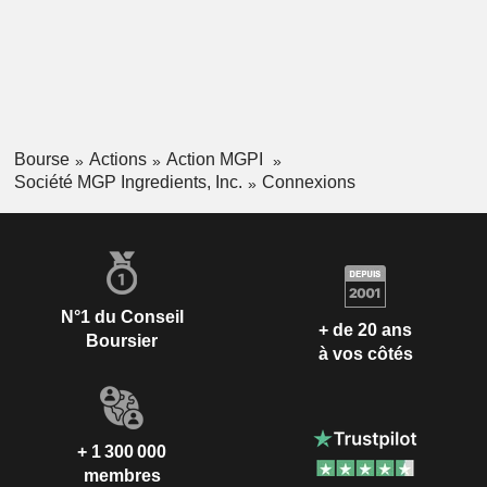
d’alcool. Son segment « Ingredient Solutions » comprend
des amidons de blé spécialisés, des protéines de blé
spécialisées, des amidons de blé de base et des produits à
base de protéines de blé de base, qui sont vendus à des
clients sur la base de bons de commande.
Bourse
Actions
Action MGPI
Société MGP Ingredients, Inc.
Connexions
N°1 du Conseil
+ de 20 ans
Boursier
à vos côtés
+ 1 300 000
membres