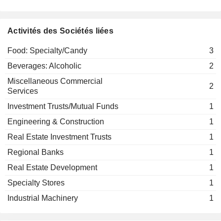
Sukh Bassi
Commercial Printing/Forms
Marta L. Myers
Activités des Sociétés liées
MGPI of Indiana LLC
Donald P. Tracy
Beverages: Alcoholic
Food: Specialty/Candy
3
Dave Rindom
Beverages: Alcoholic
2
Timothy W. Newkirk
Miscellaneous Commercial
2
Karen Seaberg
Services
Cray Medical Research Foundation
Lori Mingus
Investment Trusts/Mutual Funds
1
Engineering & Construction
1
Karen Seaberg
Atchison Amelia Earhart Foundation
Real Estate Investment Trusts
1
Lori Mingus
Investment Trusts/Mutual Funds
Regional Banks
1
David Bratcher
Real Estate Development
1
Luxco Drinks Ltd.
Donn Lux
Beverages: Alcoholic
Specialty Stores
1
Industrial Machinery
1