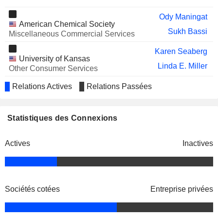
Ody Maningat
American Chemical Society
Sukh Bassi
Miscellaneous Commercial Services
Karen Seaberg
University of Kansas
Linda E. Miller
Other Consumer Services
Laidacker M. Seaberg
Relations Actives
Relations Passées
American Institute of
Karen Seaberg
Chemical Engineers
Miscellaneous Commercial
Statistiques des Connexions
Services
Ody Maningat
Actives
Inactives
American Society of Baking
Sukh Bassi
Laidacker M. Seaberg
Amelia Earhart Birthplace
Sociétés cotées
Entreprise privées
Karen Seaberg
Museum
Ody Maningat
AACC International, Inc.