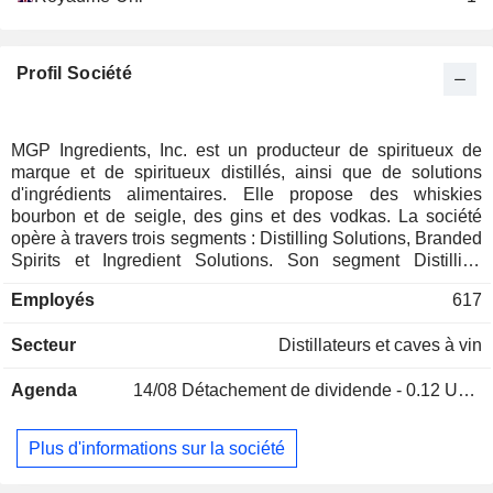
Profil Société
MGP Ingredients, Inc. est un producteur de spiritueux de
marque et de spiritueux distillés, ainsi que de solutions
d'ingrédients alimentaires. Elle propose des whiskies
bourbon et de seigle, des gins et des vodkas. La société
opère à travers trois segments : Distilling Solutions, Branded
Spirits et Ingredient Solutions. Son segment Distilling
Solutions transforme le maïs et d'autres céréales
Employés
617
(notamment le seigle, l'orge, le blé, le malt d'orge et le milo)
en alcool de qualité alimentaire et en coproduits de
Secteur
Distillateurs et caves à vin
distillerie, tels que les drêches de distillerie, qui sont
fabriqués dans ses distilleries de Lawrenceburg, dans
Agenda
14/08
Détachement de dividende - 0.12 USD
l'Indiana, et de Bardstown, dans le Kentucky. Le segment «
Branded Spirits » comprend un portefeuille de marques,
qu’elle produit dans ses distilleries et ses installations
Plus d'informations sur la société
d’embouteillage et vend à des distributeurs ou à des
gouvernements d’État qui contrôlent directement la vente