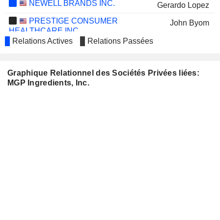
NEWELL BRANDS INC.
Gerardo Lopez
PRESTIGE CONSUMER
John Byom
HEALTHCARE INC.
Relations Actives
Relations Passées
THE VITA COCO COMPANY, INC.
Martin Roper
CLEARWAY ENERGY, INC.
Jennifer Lowry
Graphique Relationnel des Sociétés Privées liées:
ASCEND WELLNESS HOLDINGS,
Julie Francis
MGP Ingredients, Inc.
INC.
NERDY INC.
Thomas Lynn