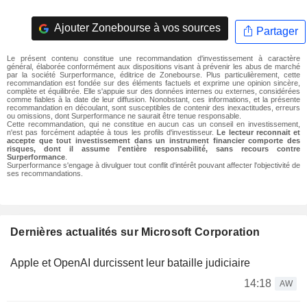
Ajouter Zonebourse à vos sources
Partager
Le présent contenu constitue une recommandation d'investissement à caractère
général, élaborée conformément aux dispositions visant à prévenir les abus de marché
par la société Surperformance, éditrice de Zonebourse. Plus particulièrement, cette
recommandation est fondée sur des éléments factuels et exprime une opinion sincère,
complète et équilibrée. Elle s'appuie sur des données internes ou externes, considérées
comme fiables à la date de leur diffusion. Nonobstant, ces informations, et la présente
recommandation en découlant, sont susceptibles de contenir des inexactitudes, erreurs
ou omissions, dont Surperformance ne saurait être tenue responsable.
Cette recommandation, qui ne constitue en aucun cas un conseil en investissement,
n'est pas forcément adaptée à tous les profils d'investisseur.
Le lecteur reconnait et
accepte que tout investissement dans un instrument financier comporte des
risques, dont il assume l'entière responsabilité, sans recours contre
Surperformance
.
Surperformance s'engage à divulguer tout conflit d'intérêt pouvant affecter l'objectivité de
ses recommandations.
Dernières actualités sur Microsoft Corporation
Apple et OpenAI durcissent leur bataille judiciaire
14:18
AW