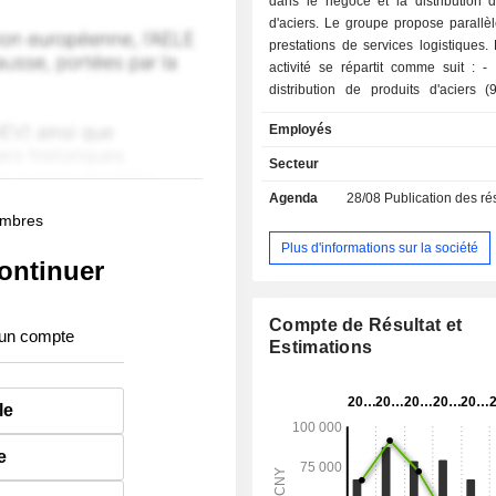
dans le négoce et la distribution d
d'aciers. Le groupe propose parallè
prestations de services logistiques
activité se répartit comme suit : - négoce et
distribution de produits d'aciers (
prestations de services logistiques 
Employés
autres (0,2%). 98,8% du CA est réalisé en
Chine.
Secteur
Agenda
28/08
Publication des résultat
membres
Plus d'informations sur la société
ontinuer
Compte de Résultat et
 un compte
Estimations
le
e