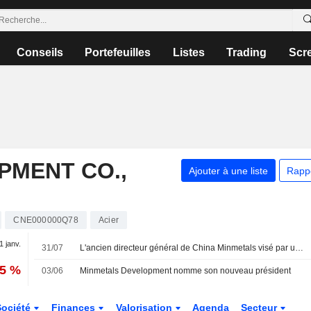
Conseils
Portefeuilles
Listes
Trading
Scr
PMENT CO.,
Ajouter à une liste
Rapp
CNE000000Q78
Acier
1 janv.
31/07
L'ancien directeur général de China Minmetals visé par une enquête pour violations graves de la discipline et de la loi
55 %
03/06
Minmetals Development nomme son nouveau président
Société
Finances
Valorisation
Agenda
Secteur