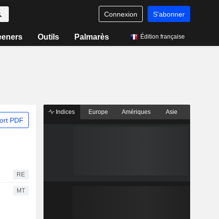
Connexion
S'abonner
eeners
Outils
Palmarès
Édition française
Indices
Europe
Amériques
Asie
ort PDF
RE
MT