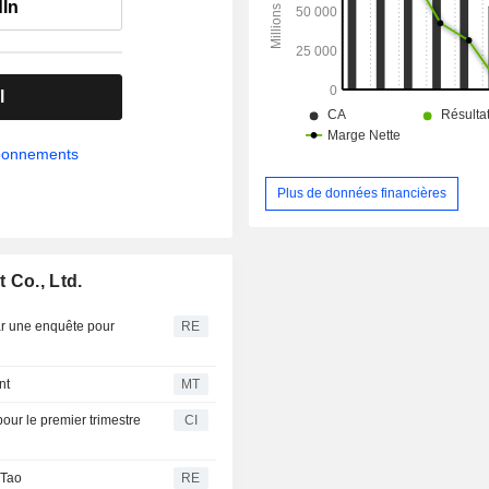
dIn
l
abonnements
Plus de données financières
 Co., Ltd.
ar une enquête pour
RE
nt
MT
our le premier trimestre
CI
 Tao
RE