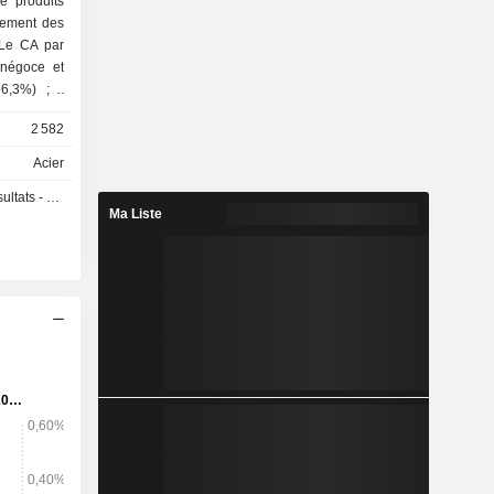
e produits
lement des
. Le CA par
96,3%) ; -
(3,5%) ; -
2 582
Acier
s - Q2 2026
Ma Liste