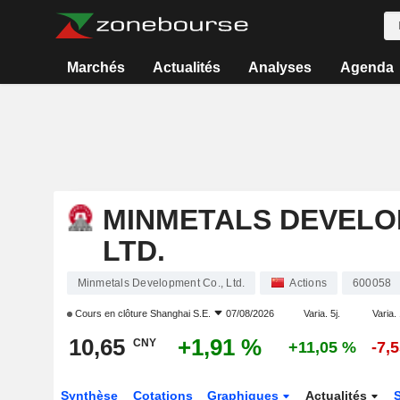
Marchés
Actualités
Analyses
Agenda
MINMETALS DEVELO
LTD.
Minmetals Development Co., Ltd.
Actions
600058
Cours en clôture
Shanghai S.E.
07/08/2026
Varia. 5j.
Varia. 
10,65
+1,91 %
CNY
+11,05 %
-7,
Synthèse
Cotations
Graphiques
Actualités