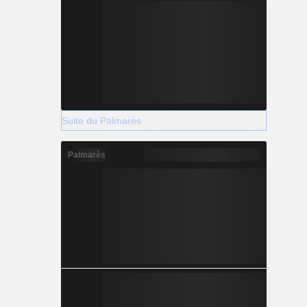
Suite du Palmarès
Palmarès