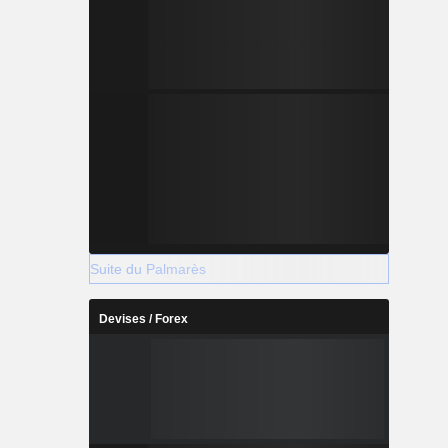
Suite du Palmarès
Devises / Forex