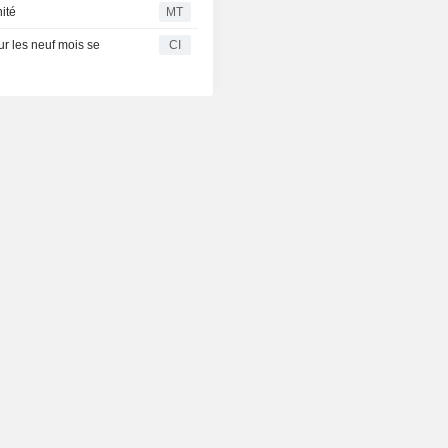
ité
MT
r les neuf mois se
CI