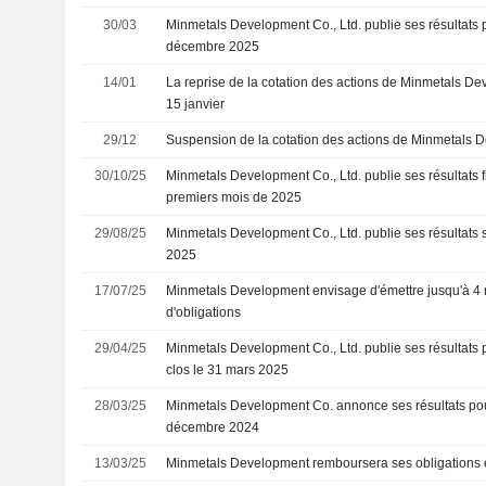
30/03
Minmetals Development Co., Ltd. publie ses résultats p
décembre 2025
14/01
La reprise de la cotation des actions de Minmetals D
15 janvier
29/12
Suspension de la cotation des actions de Minmetals 
30/10/25
Minmetals Development Co., Ltd. publie ses résultats f
premiers mois de 2025
29/08/25
Minmetals Development Co., Ltd. publie ses résultats 
2025
17/07/25
Minmetals Development envisage d'émettre jusqu'à 4 
d'obligations
29/04/25
Minmetals Development Co., Ltd. publie ses résultats p
clos le 31 mars 2025
28/03/25
Minmetals Development Co. annonce ses résultats pour
décembre 2024
13/03/25
Minmetals Development remboursera ses obligations