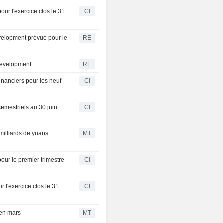
our l'exercice clos le 31
CI
evelopment prévue pour le
RE
Development
RE
inanciers pour les neuf
CI
semestriels au 30 juin
CI
milliards de yuans
MT
our le premier trimestre
CI
 l'exercice clos le 31
CI
 en mars
MT