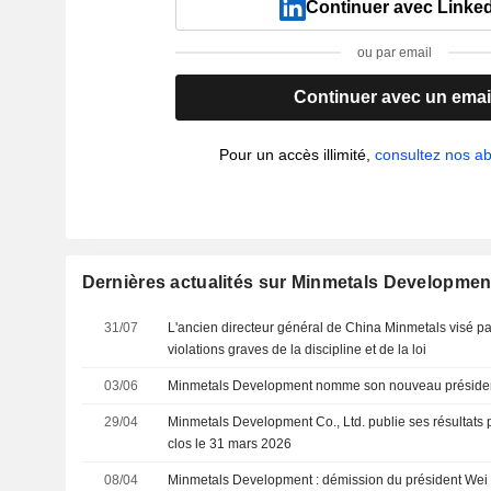
Continuer avec Linke
ou par email
Continuer avec un emai
Pour un accès illimité,
consultez nos 
Dernières actualités sur Minmetals Development
31/07
L'ancien directeur général de China Minmetals visé p
violations graves de la discipline et de la loi
03/06
Minmetals Development nomme son nouveau préside
29/04
Minmetals Development Co., Ltd. publie ses résultats p
clos le 31 mars 2026
08/04
Minmetals Development : démission du président Wei