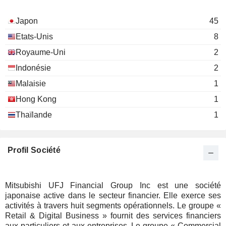
Nobuyuki Hirano
UFJ Ltd.
Miscellaneous Commercial
Japon
45
Hidekazu Fukumoto
Services
Etats-Unis
8
Muneaki Tokunari
Royaume-Uni
2
Naoto Hirota
Indonésie
2
Malaisie
1
Hong Kong
1
Thaïlande
1
Profil Société
Mitsubishi UFJ Financial Group Inc est une société
japonaise active dans le secteur financier. Elle exerce ses
activités à travers huit segments opérationnels. Le groupe «
Retail & Digital Business » fournit des services financiers
aux particuliers et aux entreprises. Le groupe « Commercial