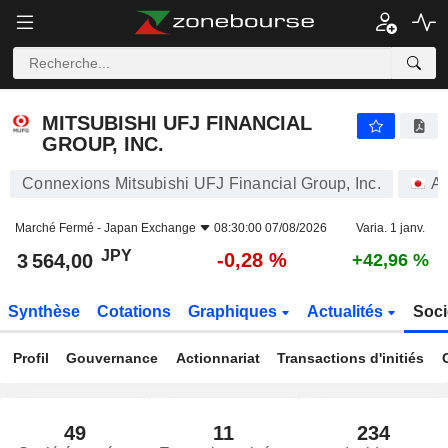
MITSUBISHI UFJ FINANCIAL GROUP, INC.
3 564,00
¥
-0,28 %
MITSUBISHI UFJ FINANCIAL
GROUP, INC.
Connexions Mitsubishi UFJ Financial Group, Inc.
Ac
Marché Fermé -
Japan Exchange
08:30:00 07/08/2026
Varia. 1 janv.
JPY
-0,28 %
3 564,00
+42,96 %
Synthèse
Cotations
Graphiques
Actualités
Soci
Profil
Gouvernance
Actionnariat
Transactions d'initiés
49
11
234