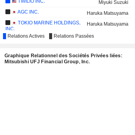
TWILIO INC.
Miyuki Suzuki
AGC INC.
Haruka Matsuyama
TOKIO MARINE HOLDINGS,
Haruka Matsuyama
INC.
Relations Actives
Relations Passées
THE KANSAI ELECTRIC POWER
Kiyoshi Sono
COMPANY, INCORPORATED
MITSUBISHI HEAVY
Nobuyuki Hirano
Graphique Relationnel des Sociétés Privées liées:
INDUSTRIES, LTD.
Mitsubishi UFJ Financial Group, Inc.
MITSUBISHI ELECTRIC
Haruka Matsuyama
CORPORATION
TOKYU CORPORATION
Hirofumi Nomoto
Hiroshi Shimizu
MITSUBISHI MOTORS
Kanetsugu Mike
CORPORATION
NIPPON YUSEN KABUSHIKI
Satoko Kuwabara
KAISHA
MARUICHI STEEL TUBE LTD.
Koichi Tsuji