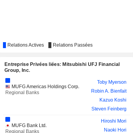
SHIMADZU CORPORATION
Teruhisa Ueda
THE YAMAGATA BANK, LTD.
Naoto Hirota
NORITAKE CO., LIMITED
Takashi Morisaki
TOEI COMPANY, LTD.
Hirofumi Nomoto
Relations Actives
Relations Passées
JACCS CO., LTD.
Takashi Saito
TOYO TIRE CORPORATION
Mikio Katayama
Entreprise Privées liées: Mitsubishi UFJ Financial
FUJI KYUKO CO., LTD.
Hiroshi Shimizu
Group, Inc.
BANK OF AYUDHYA
Noriaki Goto
Toby Myerson
MUFG Americas Holdings Corp.
Kenichi Yamato
Robin A. Bienfait
Regional Banks
Pairote Cheunkrut
Kazuo Koshi
Masatoshi Komoriya
Steven Feinberg
Jiro Omori
Hiroshi Mori
ROLAND CORPORATION
MUFG Bank Ltd.
Mikio Katayama
Naoki Hori
Regional Banks